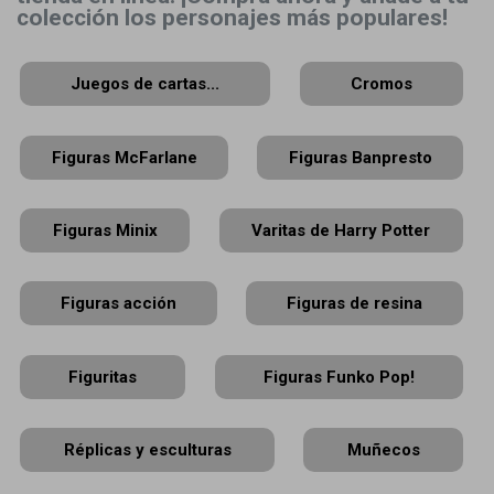
colección los personajes más populares!
Juegos de cartas...
Cromos
Figuras McFarlane
Figuras Banpresto
Figuras Minix
Varitas de Harry Potter
Figuras acción
Figuras de resina
Figuritas
Figuras Funko Pop!
Réplicas y esculturas
Muñecos