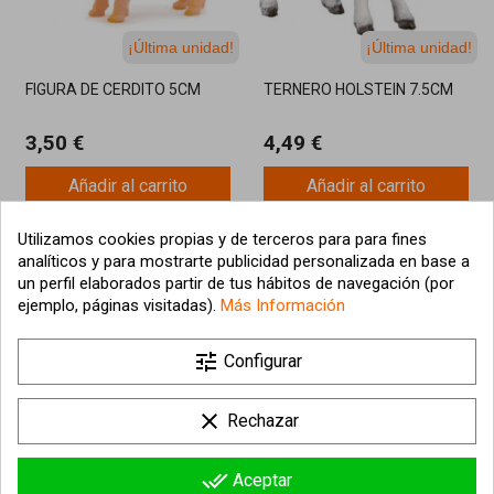
¡Última unidad!
¡Última unidad!
FIGURA DE CERDITO 5CM
TERNERO HOLSTEIN 7.5CM
3,50 €
4,49 €
Añadir al carrito
Añadir al carrito
Utilizamos cookies propias y de terceros para para fines
analíticos y para mostrarte publicidad personalizada en base a
un perfil elaborados partir de tus hábitos de navegación (por
ejemplo, páginas visitadas).
Más Información
tune
Configurar
clear
Rechazar
done_all
Aceptar
FIGURA DE CABRA 11CM
FIGURA DE VACA JERSEY