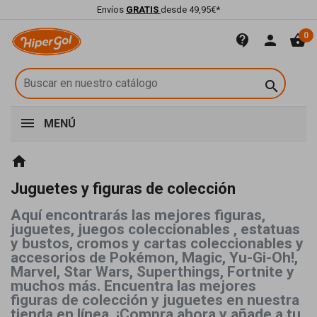
Envíos
GRATIS
desde 49,95€*
0
contact_support
person
shopping_basket

MENÚ
home
Juguetes y figuras de colección
Aquí encontrarás las mejores figuras,
juguetes, juegos coleccionables , estatuas
y bustos, cromos y cartas coleccionables y
accesorios de Pokémon, Magic, Yu-Gi-Oh!,
Marvel, Star Wars, Superthings, Fortnite y
muchos más. Encuentra las mejores
figuras de colección y juguetes en nuestra
tienda en línea. ¡Compra ahora y añade a tu