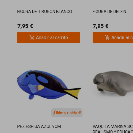
FIGURA DE TIBURON BLANCO
FIGURA DE DELFIN
7,95 €
7,95 €
add_shopping_cart
add_shopping_cart
Añadir al carrito
Añadir al c
¡Última unidad!
PEZ ESPIGA AZUL 9CM
VAQUITA MARINA SC
REALISMO Y EDUCAC