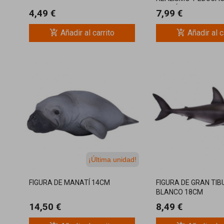
EL OCÉANO
4,49 €
7,99 €
add_shopping_cart
add_shopping_cart
Añadir al carrito
Añadir al c
¡Última unidad!
FIGURA DE MANATÍ 14CM
FIGURA DE GRAN TI
BLANCO 18CM
14,50 €
8,49 €