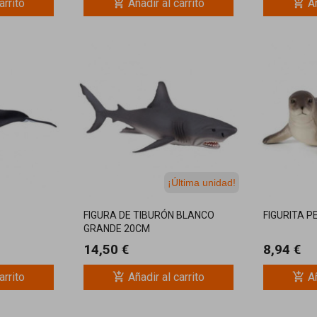
add_shopping_cart
add_shopping_cart
arrito
Añadir al carrito
Añ
¡Última unidad!
FIGURA DE TIBURÓN BLANCO
FIGURITA 
GRANDE 20CM
14,50 €
8,94 €
add_shopping_cart
add_shopping_cart
arrito
Añadir al carrito
Añ