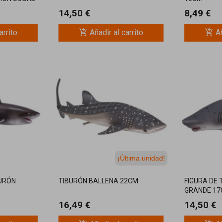
14,50 €
8,49 €
add_shopping_cart
add_shopping_cart
arrito
Añadir al carrito
Añ
¡Última unidad!
BURÓN
TIBURÓN BALLENA 22CM
FIGURA DE
GRANDE 1
16,49 €
14,50 €