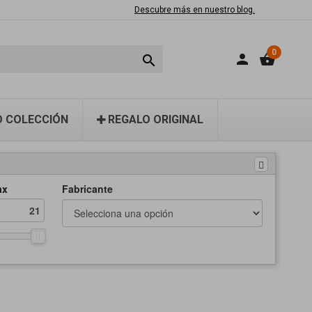
Descubre más en nuestro blog.
0
person
shopping_basket

 COLECCIÓN
REGALO ORIGINAL
ax
Fabricante