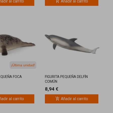
add_shopping_cart
adir al carrito
Añadir al carrito
¡Última unidad!
PEQUEÑA FOCA
FIGURITA PEQUEÑA DELFÍN
COMÚN
8,94 €
add_shopping_cart
adir al carrito
Añadir al carrito