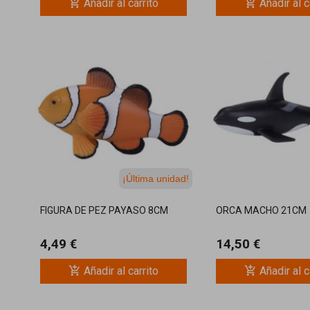
add_shopping_cart
add_shopping_cart
Añadir al carrito
Añadir al c
¡Última unidad!
FIGURA DE PEZ PAYASO 8CM
ORCA MACHO 21CM
4,49 €
14,50 €
add_shopping_cart
add_shopping_cart
Añadir al carrito
Añadir al c