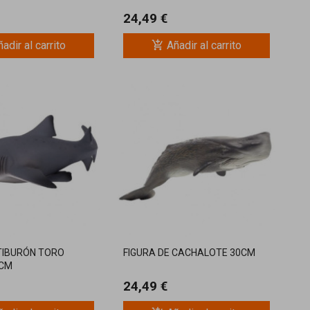
24,49 €
add_shopping_cart
adir al carrito
Añadir al carrito
 TIBURÓN TORO
FIGURA DE CACHALOTE 30CM
7CM
24,49 €