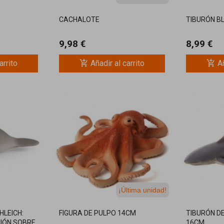
CACHALOTE
TIBURÓN B
9,98 €
8,99 €
add_shopping_cart
add_shopping_cart
arrito
Añadir al carrito
Añ
¡Última unidad!
HLEICH:
FIGURA DE PULPO 14CM
TIBURÓN D
IÓN SOBRE
16CM