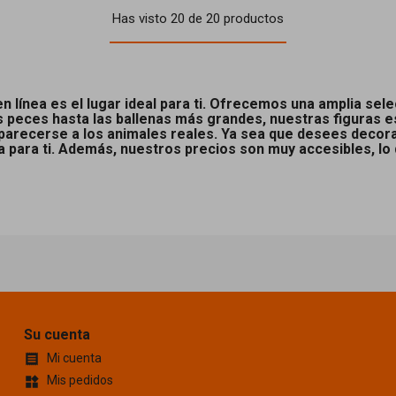
Has visto 20 de 20 productos
en línea es el lugar ideal para ti. Ofrecemos una amplia sel
peces hasta las ballenas más grandes, nuestras figuras es
 parecerse a los animales reales. Ya sea que desees decora
a para ti. Además, nuestros precios son muy accesibles, lo 
Su cuenta
Mi cuenta

Mis pedidos
widgets