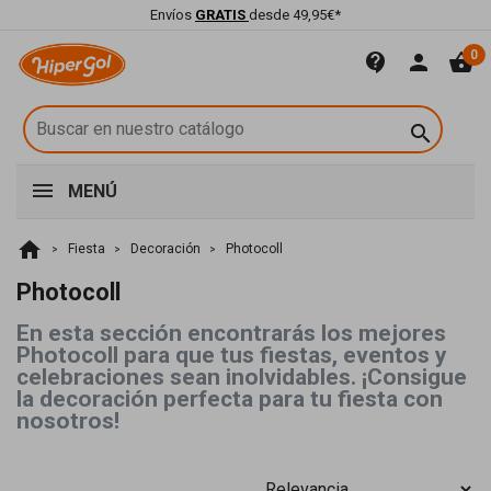
Envíos
GRATIS
desde 49,95€*
0
contact_support
person
shopping_basket

MENÚ
home
Fiesta
Decoración
Photocoll
Photocoll
En esta sección encontrarás los mejores
Photocoll para que tus fiestas, eventos y
celebraciones sean inolvidables. ¡Consigue
la decoración perfecta para tu fiesta con
nosotros!