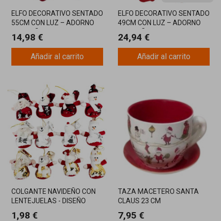
ELFO DECORATIVO SENTADO
ELFO DECORATIVO SENTADO
55CM CON LUZ – ADORNO
49CM CON LUZ – ADORNO
NAVIDEÑO ILUMINADO
NAVIDEÑO BRILLANTE Y
14,98 €
24,94 €
DIVERTIDO
Añadir al carrito
Añadir al carrito
COLGANTE NAVIDEÑO CON
TAZA MACETERO SANTA
LENTEJUELAS - DISEÑO
CLAUS 23 CM
BRILLANTE Y FESTIVO
1,98 €
7,95 €