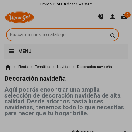
Envíos
GRATIS
desde 49,95€*
0
contact_support
person
shopping_basket

MENÚ
home
Fiesta
Temática
Navidad
Decoración navideña
Decoración navideña
Aqúi podrás encontrar una amplia
selección de decoración navideña de alta
calidad. Desde adornos hasta luces
navideñas, tenemos todo lo que necesitas
para hacer que tu hogar brille.