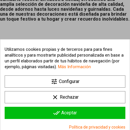
amplia selección de decoración navideña de alta calidad,
desde adornos hasta luces navideñas y guirnaldas. Cada
una de nuestras decoraciones está diseñada para brindar
un toque festivo a tu hogar y crear recuerdos inolvidables.
Utilizamos cookies propias y de terceros para para fines
analíticos y para mostrarte publicidad personalizada en base a
un perfil elaborados partir de tus hábitos de navegación (por
ejemplo, páginas visitadas).
Más Información

tune
Nuestra empresa
Configurar

Su cuenta
clear
Rechazar

Información sobre la tienda
done_all
Aceptar
© 2026 - hipergol.com - Todos los derechos reservados
Política de privacidad y cookies