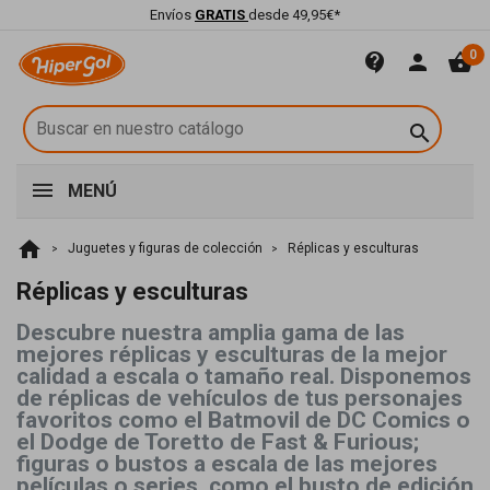
Envíos
GRATIS
desde 49,95€*
0
contact_support
person
shopping_basket

MENÚ
home
Juguetes y figuras de colección
Réplicas y esculturas
Réplicas y esculturas
Descubre nuestra amplia gama de las
mejores réplicas y esculturas de la mejor
calidad a escala o tamaño real. Disponemos
de réplicas de vehículos de tus personajes
favoritos como el Batmovil de DC Comics o
el Dodge de Toretto de Fast & Furious;
figuras o bustos a escala de las mejores
películas o series, como el busto de edición