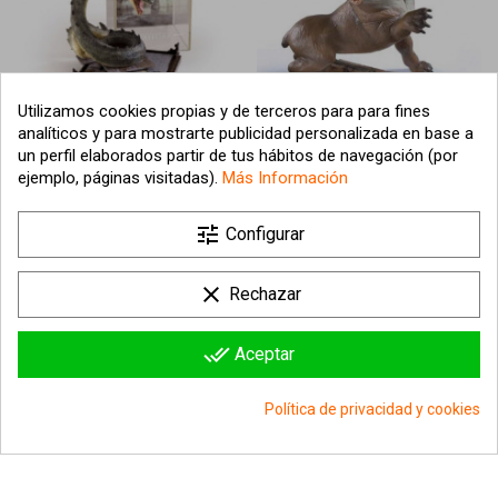
¡Última unidad!
Utilizamos cookies propias y de terceros para para fines
analíticos y para mostrarte publicidad personalizada en base a
FIGURA BASILISK 19CM
FIGURA CRIATURA MÁGICA
un perfil elaborados partir de tus hábitos de navegación (por
HARRY POTTER
FLUFFY 13CM
ejemplo, páginas visitadas).
Más Información
38,88 €
32,95 €
tune
Configurar
Añadir al carrito
Añadir al carrito
clear
Rechazar
done_all
Aceptar
Política de privacidad y cookies
group_work
Consentimiento de cookies