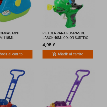
OMPAS MINI
PISTOLA PARA POMPAS DE
M 118ML
JABON 40ML COLOR SURTIDO
4,95 €
add_shopping_cart
adir al carrito
Añadir al carrito