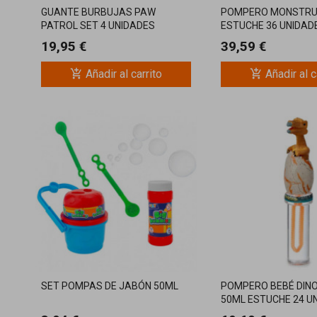
GUANTE BURBUJAS PAW
POMPERO MONSTRU
PATROL SET 4 UNIDADES
ESTUCHE 36 UNIDAD
19,95 €
39,59 €
add_shopping_cart
add_shopping_cart
Añadir al carrito
Añadir al c
SET POMPAS DE JABÓN 50ML
POMPERO BEBÉ DIN
50ML ESTUCHE 24 U