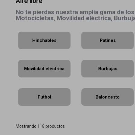
Aire libre
No te pierdas nuestra amplia gama de los m
Motocicletas, Movilidad eléctrica, Burbu
Hinchables
Patines
Movilidad eléctrica
Burbujas
Futbol
Baloncesto
Mostrando 118 productos