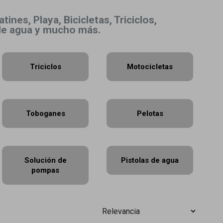
nes, Playa, Bicicletas, Triciclos,
 de agua y mucho más.
Triciclos
Motocicletas
Toboganes
Pelotas
Solución de
Pistolas de agua
pompas