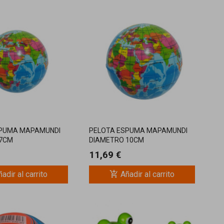
SPUMA MAPAMUNDI
PELOTA ESPUMA MAPAMUNDI
 7CM
DIAMETRO 10CM
11,69 €
add_shopping_cart
adir al carrito
Añadir al carrito