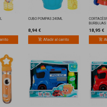
L
CUBO POMPAS 240ML
CORTACÉSP
BURBUJAS
8,94 €
18,95 €
add_shopping_cart
add_shopping_cart
arrito
Añadir al carrito
Añ