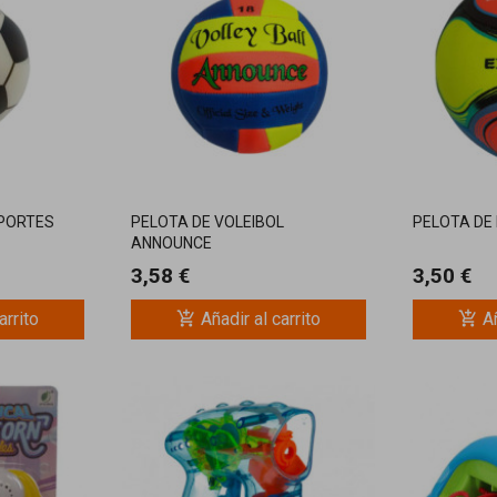
PORTES
PELOTA DE VOLEIBOL
PELOTA DE
ANNOUNCE
3,58 €
3,50 €
add_shopping_cart
add_shopping_cart
arrito
Añadir al carrito
Añ