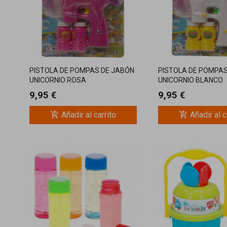
PISTOLA DE POMPAS DE JABÓN
PISTOLA DE POMPAS
UNICORNIO ROSA
UNICORNIO BLANCO
9,95 €
9,95 €
add_shopping_cart
add_shopping_cart
Añadir al carrito
Añadir al c