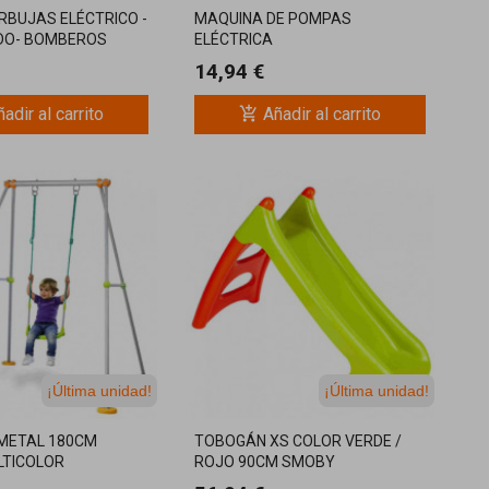
RBUJAS ELÉCTRICO -
MAQUINA DE POMPAS
IDO- BOMBEROS
ELÉCTRICA
14,94 €
add_shopping_cart
adir al carrito
Añadir al carrito
¡Última unidad!
¡Última unidad!
METAL 180CM
TOBOGÁN XS COLOR VERDE /
TICOLOR
ROJO 90CM SMOBY