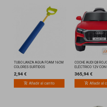
¡Ú
TUBO LANZA AGUA FOAM 16CM
COCHE AUDI Q8 ROJ
COLORES SURTIDOS
ELÉCTRICO 12V CON
2,94 €
365,94 €
add_shopping_cart
add_shopping_cart
Añadir al carrito
Añadir al c