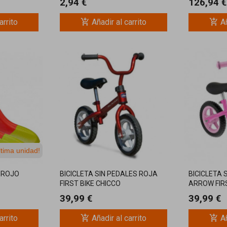
2,94 €
126,94 €
add_shopping_cart
add_shopping_cart
arrito
Añadir al carrito
Añ
ltima unidad!
 ROJO
BICICLETA SIN PEDALES ROJA
BICICLETA 
FIRST BIKE CHICCO
ARROW FIRS
39,99 €
39,99 €
add_shopping_cart
add_shopping_cart
arrito
Añadir al carrito
Añ