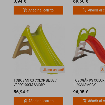
3,94 €
69,60 €
add_shopping_cart
add_shopping_cart
Añadir al carrito
Añadir al c
¡Última unidad!
¡Ú
TOBOGÁN XS COLOR BEIGE /
TOBOGÁN KS COLOR
VERDE 90CM SMOBY
119CM SMOBY
56,94 €
96,95 €
add_shopping_cart
add_shopping_cart
Añadir al carrito
Añadir al c