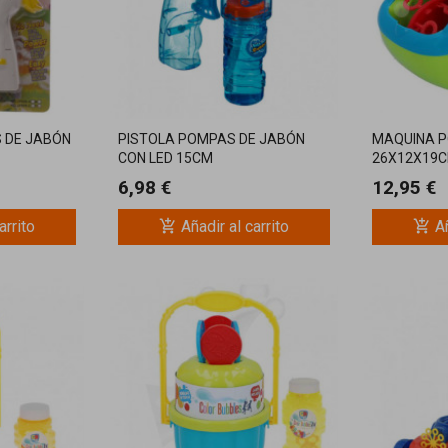
 DE JABÓN
PISTOLA POMPAS DE JABÓN
MAQUINA P
CON LED 15CM
26X12X19C
6,98 €
12,95 €
add_shopping_cart
add_shopping_cart
arrito
Añadir al carrito
Añ