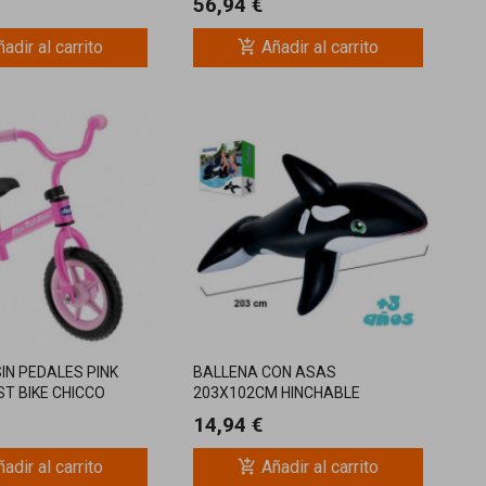
56,94 €
add_shopping_cart
adir al carrito
Añadir al carrito
SIN PEDALES PINK
BALLENA CON ASAS
T BIKE CHICCO
203X102CM HINCHABLE
INFANTIL
14,94 €
add_shopping_cart
adir al carrito
Añadir al carrito