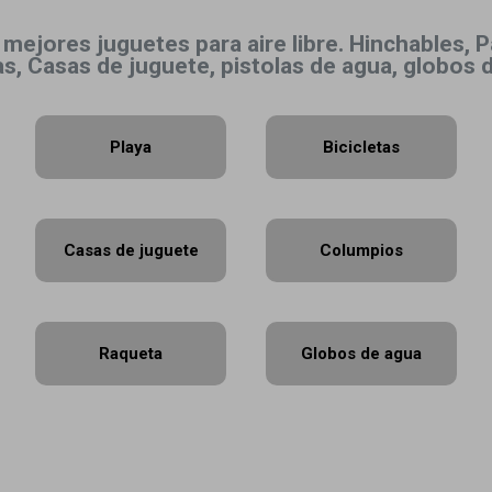
ejores juguetes para aire libre. Hinchables, Pati
jas, Casas de juguete, pistolas de agua, globos
Playa
Bicicletas
Casas de juguete
Columpios
Raqueta
Globos de agua