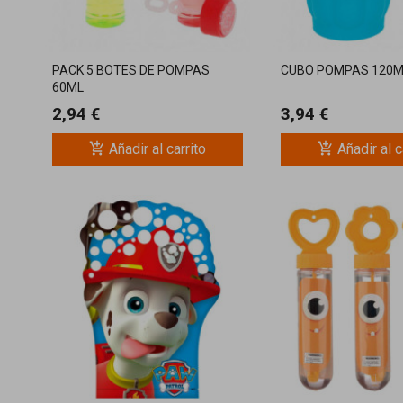
PACK 5 BOTES DE POMPAS
CUBO POMPAS 120M
60ML
2,94 €
3,94 €
add_shopping_cart
add_shopping_cart
Añadir al carrito
Añadir al c