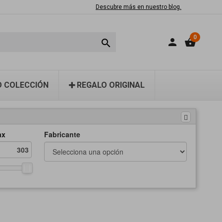
Descubre más en nuestro blog.
0
person
shopping_basket

 COLECCIÓN
REGALO ORIGINAL
ax
Fabricante