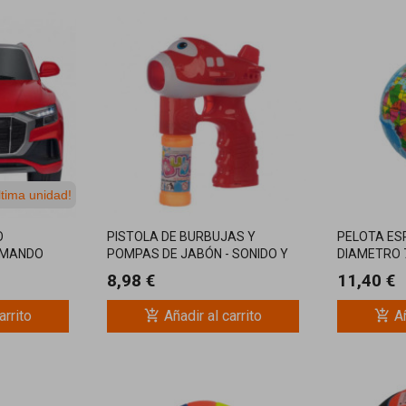
ltima unidad!
O
PISTOLA DE BURBUJAS Y
PELOTA E
 MANDO
POMPAS DE JABÓN - SONIDO Y
DIAMETRO
LUZ
8,98 €
11,40 €
add_shopping_cart
add_shopping_cart
arrito
Añadir al carrito
Añ