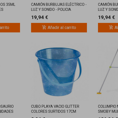
OS 35ML
CAMIÓN BURBUJAS ELÉCTRICO -
CAMIÓN BU
ES
LUZ Y SONIDO - POLICIA
LUZ Y SON
19,94 €
19,94 €
add_shopping_cart
add_shopping_cart
arrito
Añadir al carrito
Añ
OSAURIO
CUBO PLAYA VACIO GLITTER
COLUMPIO 
NIDADES
COLORES SURTIDOS 17CM
SMOBY MUL