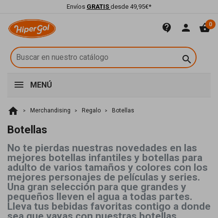
Envíos
GRATIS
desde 49,95€*
0
contact_support
person
shopping_basket

MENÚ
home
Merchandising
Regalo
Botellas
Botellas
No te pierdas nuestras novedades en las
mejores botellas infantiles y botellas para
adulto de varios tamaños y colores con los
mejores personajes de películas y series.
Una gran selección para que grandes y
pequeños lleven el agua a todas partes.
Lleva tus bebidas favoritas contigo a donde
sea que vayas con nuestras botellas.