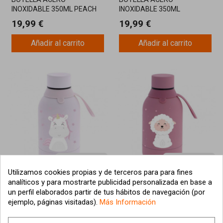
INOXIDABLE 350ML PEACH
INOXIDABLE 350ML
MAPACHE
MUSTARD PANDA
19,99 €
19,99 €
Añadir al carrito
Añadir al carrito
¡Última unidad!
¡Última unidad!
Utilizamos cookies propias y de terceros para para fines
BOTELLA ACERO
BOTELLA ACERO
analíticos y para mostrarte publicidad personalizada en base a
INOXIDABLE 350ML PINK
INOXIDABLE 350ML MAKEUP
un perfil elaborados partir de tus hábitos de navegación (por
UNICORNIO
OVEJITA
19,99 €
19,99 €
ejemplo, páginas visitadas).
Más Información
Añadir al carrito
Añadir al carrito