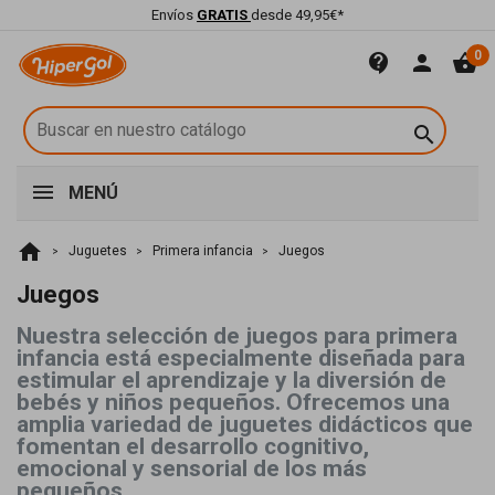
Envíos
GRATIS
desde 49,95€*
0
contact_support
person
shopping_basket

MENÚ
home
Juguetes
Primera infancia
Juegos
Juegos
Nuestra selección de juegos para primera
infancia está especialmente diseñada para
estimular el aprendizaje y la diversión de
bebés y niños pequeños. Ofrecemos una
amplia variedad de juguetes didácticos que
fomentan el desarrollo cognitivo,
emocional y sensorial de los más
pequeños.