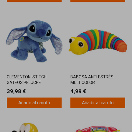
CLEMENTONI STITCH
BABOSA ANTI ESTRÉS
GATEOS PELUCHE
MULTICOLOR
INTERACTIVO DISNEY DE 6 A
39,98 €
4,99 €
36 MESES
Añadir al carrito
Añadir al carrito