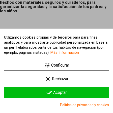
hechos con materiales seguros y duraderos, para
garantizar la seguridad y la satisfacción de los padres y
los niños.
Utilizamos cookies propias y de terceros para para fines
analíticos y para mostrarte publicidad personalizada en base a
un perfil elaborados partir de tus hábitos de navegación (por
ejemplo, páginas visitadas).
Más Información

tune
Nuestra empresa
Configurar

Su cuenta
clear
Rechazar

Información sobre la tienda
done_all
Aceptar
© 2026 - hipergol.com - Todos los derechos reservados
Política de privacidad y cookies
group_work
Consentimiento de cookies