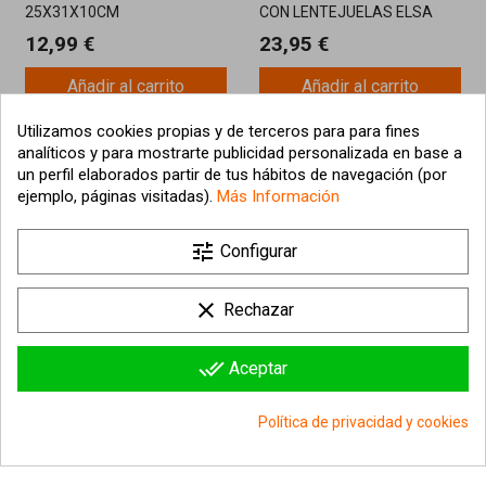
25X31X10CM
CON LENTEJUELAS ELSA
12,99 €
23,95 €
Añadir al carrito
Añadir al carrito
Utilizamos cookies propias y de terceros para para fines
analíticos y para mostrarte publicidad personalizada en base a
un perfil elaborados partir de tus hábitos de navegación (por
ejemplo, páginas visitadas).
Más Información
tune
Configurar
clear
Rechazar
¡Última unidad!
done_all
Aceptar
MOCHILA HOGWARTS
MOCHILA HARRY POTTER
HARRY POTTER
RAVENCLAW HS QUIDDITCH
Política de privacidad y cookies
42CM
29,98 €
44,94 €
group_work
Consentimiento de cookies
Añadir al carrito
Añadir al carrito