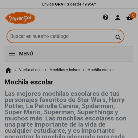
Envíos
GRATIS
desde 49,95€*
0
contact_support
person
shopping_basket

MENÚ
home
Vuelta al cole
Mochilas y bolsos
Mochila escolar
Mochila escolar
Las mejores mochilas escolares de tus
personajes favoritos de Star Wars, Harry
Potter, La Patrulla Canina, Spiderman,
Super Mario, Superman, Superthings y
muchos más. Las mochilas escolares son
una parte importante de la vida de
cualquier estudiante, y es importante
encontrar la mochila adecuada para cada