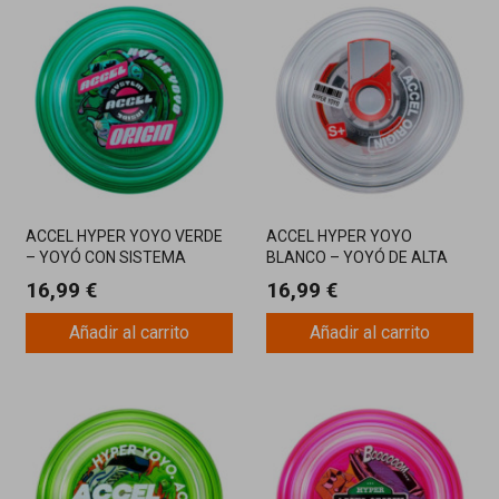
ACCEL HYPER YOYO VERDE
ACCEL HYPER YOYO
– YOYÓ CON SISTEMA
BLANCO – YOYÓ DE ALTA
ACCEL PARA TRUCOS
VELOCIDAD CON SISTEMA
16,99 €
16,99 €
RÁPIDOS Y FÁCILES
ACCEL
Añadir al carrito
Añadir al carrito