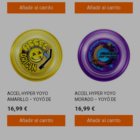
Añadir al carrito
Añadir al carrito
ACCEL HYPER YOYO
ACCEL HYPER YOYO
AMARILLO – YOYÓ DE
MORADO – YOYÓ DE
TRUCOS CON SISTEMA
TRUCOS CON SISTEMA
16,99 €
16,99 €
ACCEL Y DISEÑO DIVERTIDO
ACCEL PARA MAYOR
ESTABILIDAD
Añadir al carrito
Añadir al carrito