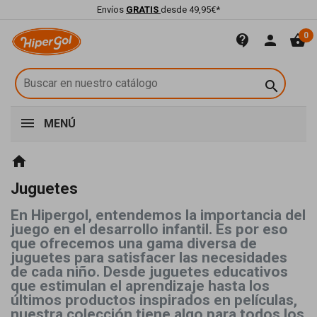
Envíos
GRATIS
desde 49,95€*
0
contact_support
person
shopping_basket

MENÚ
home
Juguetes
En Hipergol, entendemos la importancia del
juego en el desarrollo infantil. Es por eso
que ofrecemos una gama diversa de
juguetes para satisfacer las necesidades
de cada niño. Desde juguetes educativos
que estimulan el aprendizaje hasta los
últimos productos inspirados en películas,
nuestra colección tiene algo para todos los