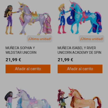
¡Última unidad!
¡Última unidad!
MUÑECA SOPHIA Y
MUÑECA ISABEL Y RIVER
WILDSTAR UNICORN
UNICORN ACADEMY DE SPIN
ACADEMY DE SPIN MASTER:
MASTER: AVENTURAS
21,99 €
21,99 €
MAGIA Y AVENTURAS CON
MÁGICAS CON EL UNICORNIO
EL UNICORNIO MÁS
DEL AGUA
Añadir al carrito
Añadir al carrito
BRILLANTE