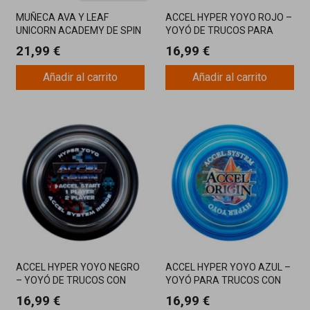
MUÑECA AVA Y LEAF
ACCEL HYPER YOYO ROJO –
UNICORN ACADEMY DE SPIN
YOYÓ DE TRUCOS PARA
MASTER: MAGIA NATURAL Y
PRINCIPIANTES Y EXPERTOS
21,99 €
16,99 €
AVENTURAS CON EL
UNICORNIO DEL BOSQUE
Añadir al carrito
Añadir al carrito
ACCEL HYPER YOYO NEGRO
ACCEL HYPER YOYO AZUL –
– YOYÓ DE TRUCOS CON
YOYÓ PARA TRUCOS CON
SISTEMA ACCEL PARA
GIRO PROLONGADO Y
16,99 €
16,99 €
PRINCIPIANTES
SISTEMA ACCEL