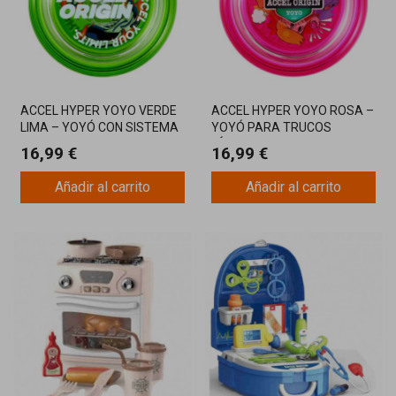
ACCEL HYPER YOYO VERDE
ACCEL HYPER YOYO ROSA –
LIMA – YOYÓ CON SISTEMA
YOYÓ PARA TRUCOS
ACCEL PARA TRUCOS
FÁCILES CON ESTILO
16,99 €
16,99 €
RÁPIDOS
DIVERTIDO
Añadir al carrito
Añadir al carrito