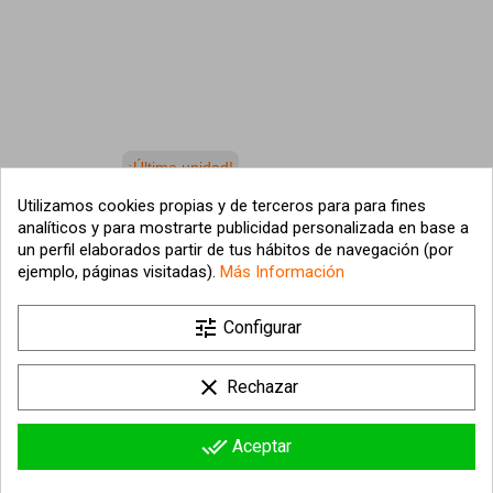
¡Última unidad!
Utilizamos cookies propias y de terceros para para fines
BARRIGUITAS SET DE BEBÉ
CARRITO DE BEBÉ CON
analíticos y para mostrarte publicidad personalizada en base a
CON ROPITA AZUL –
FIGURA BARRIGUITAS
un perfil elaborados partir de tus hábitos de navegación (por
DULZURA Y ESTILO EN UN
15,98 €
29,95 €
ejemplo, páginas visitadas).
Más Información
SOLO JUGUETE
Añadir al carrito
Añadir al carrito
tune
Configurar
clear
Rechazar
done_all
Aceptar