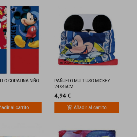
LLO CORALINA NIÑO
PAÑUELO MULTIUSO MICKEY
24X46CM
4,94 €
add_shopping_cart
adir al carrito
Añadir al carrito