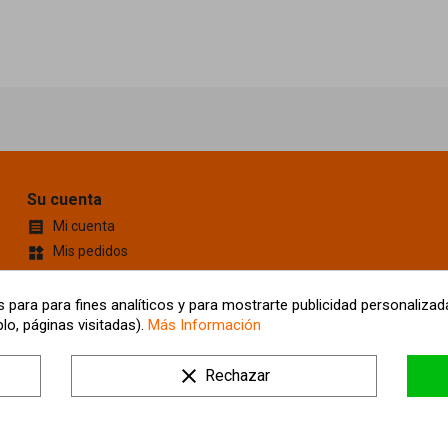
Su cuenta
Mi cuenta

Mis pedidos
widgets
Cupones de descuento
content_cut
Información personal
account_box
 para para fines analíticos y para mostrarte publicidad personalizada
lo, páginas visitadas).
Más Información
Mis Direcciones
location_on
Tus ajustes de cookies
clear
Rechazar
Mis alertas