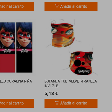
add_shopping_cart
adir al carrito
Añadir al carrito
LLO CORALINA NIÑA
BUFANDA TUB. VELVET-FRANELA
INV17 LB
5,18 €
add_shopping_cart
adir al carrito
Añadir al carrito