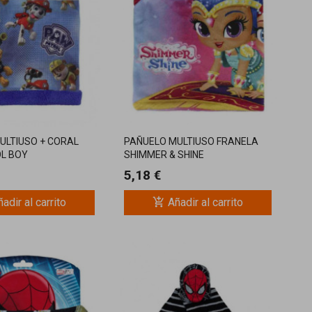
ULTIUSO + CORAL
PAÑUELO MULTIUSO FRANELA
L BOY
SHIMMER & SHINE
5,18 €
add_shopping_cart
adir al carrito
Añadir al carrito