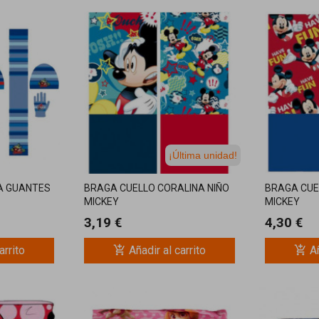
¡Última unidad!
A GUANTES
BRAGA CUELLO CORALINA NIÑO
BRAGA CUE
MICKEY
MICKEY
3,19 €
4,30 €
add_shopping_cart
add_shopping_cart
arrito
Añadir al carrito
Añ