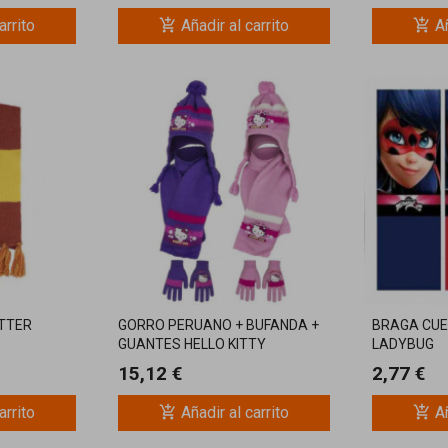
add_shopping_cart
add_shopping_cart
arrito
Añadir al carrito
Añ
TTER
GORRO PERUANO + BUFANDA +
BRAGA CUE
GUANTES HELLO KITTY
LADYBUG
15,12 €
2,77 €
add_shopping_cart
add_shopping_cart
arrito
Añadir al carrito
Añ