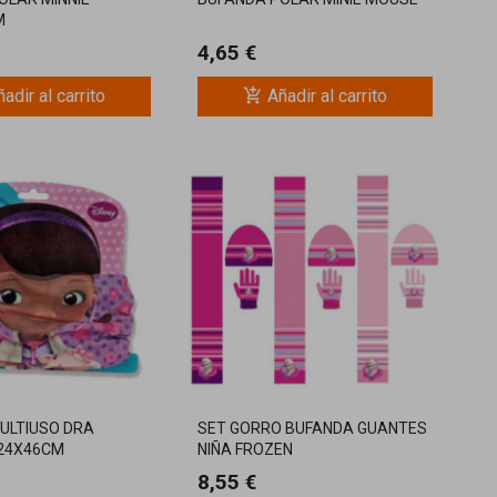
M
4,65 €
add_shopping_cart
adir al carrito
Añadir al carrito
ULTIUSO DRA
SET GORRO BUFANDA GUANTES
24X46CM
NIÑA FROZEN
8,55 €