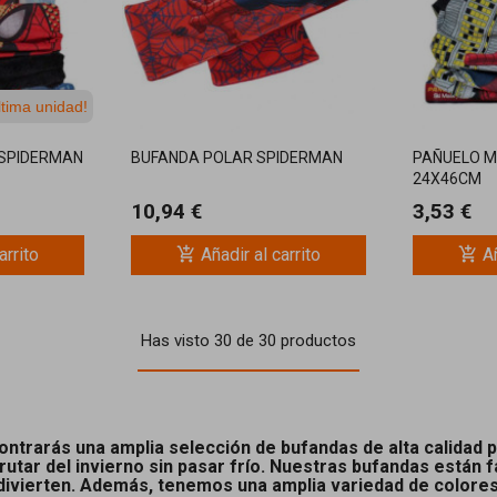
ltima unidad!
 SPIDERMAN
BUFANDA POLAR SPIDERMAN
PAÑUELO M
24X46CM
10,94 €
3,53 €
add_shopping_cart
add_shopping_cart
arrito
Añadir al carrito
Añ
Has visto 30 de 30 productos
ontrarás una amplia selección de bufandas de alta calidad
rutar del invierno sin pasar frío. Nuestras bufandas están 
divierten. Además, tenemos una amplia variedad de colores