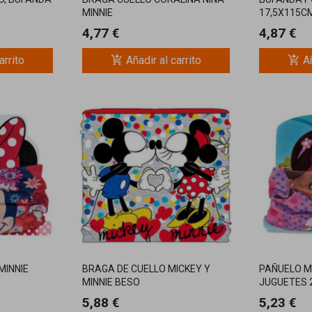
MINNIE
17,5X115C
4,77 €
4,87 €
add_shopping_cart
add_shopping_cart
arrito
Añadir al carrito
Añ
MINNIE
BRAGA DE CUELLO MICKEY Y
PAÑUELO M
MINNIE BESO
JUGUETES 
5,88 €
5,23 €