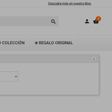
Descubre más en nuestro blog.
0
person
shopping_basket

 COLECCIÓN
REGALO ORIGINAL