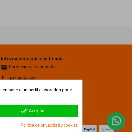
Información sobre la tienda
email
Formulario de contacto
phone
+34987875316
location_on
 en base a un perfil elaborados partir
Calle La Fontanilla, 6
Villaquilambre
León, 24193
España
done_all
Aceptar
hipergol.com
Política de privacidad y cookies