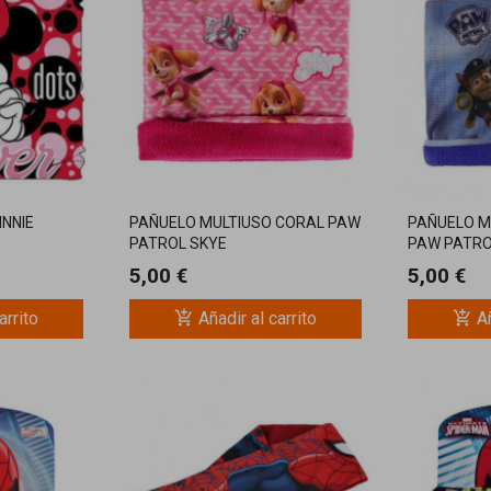
INNIE
PAÑUELO MULTIUSO CORAL PAW
PAÑUELO M
PATROL SKYE
PAW PATRO
5,00 €
5,00 €
add_shopping_cart
add_shopping_cart
arrito
Añadir al carrito
Añ