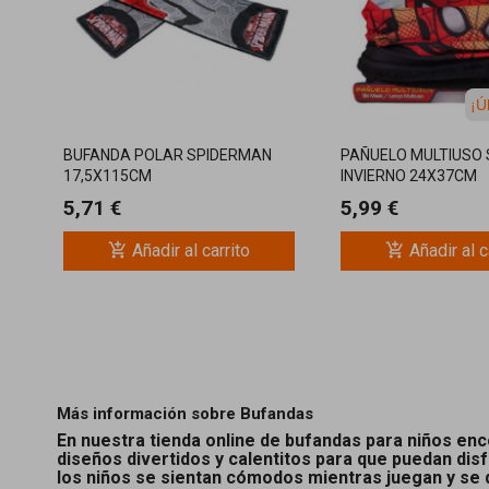
¡Ú
BUFANDA POLAR SPIDERMAN
PAÑUELO MULTIUSO
17,5X115CM
INVIERNO 24X37CM
5,71 €
5,99 €
add_shopping_cart
add_shopping_cart
Añadir al carrito
Añadir al c
Más información sobre Bufandas
En nuestra tienda online de bufandas para niños enc
diseños divertidos y calentitos para que puedan disf
los niños se sientan cómodos mientras juegan y se 