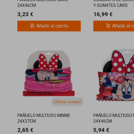
24X46CM
Y GUANTES CARS
3,23 €
16,99 €
add_shopping_cart
add_shopping_cart
Añadir al carrito
Añadir al c
¡Última unidad!
PAÑUELO MULTIUSO MINNIE
PAÑUELO MULTIUSO 
24X37CM
24X46CM
2,65 €
5,94 €