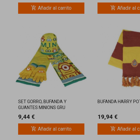
add_shopping_cart
add_shopping_cart
Añadir al carrito
Añadir al c
SET GORRO, BUFANDA Y
BUFANDA HARRY PO
GUANTES MINIONS GRU
9,44 €
19,94 €
add_shopping_cart
add_shopping_cart
Añadir al carrito
Añadir al c