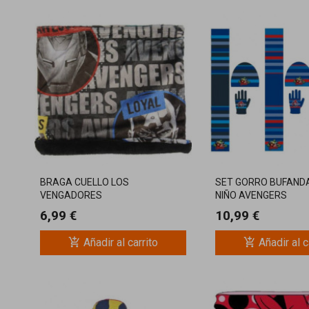
BRAGA CUELLO LOS
SET GORRO BUFAND
VENGADORES
NIÑO AVENGERS
6,99 €
10,99 €
add_shopping_cart
add_shopping_cart
Añadir al carrito
Añadir al c