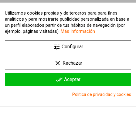
Utilizamos cookies propias y de terceros para para fines
analíticos y para mostrarte publicidad personalizada en base a
un perfil elaborados partir de tus hábitos de navegación (por
ejemplo, páginas visitadas).
Más Información

tune
Nuestra empresa
Configurar

Su cuenta
clear
Rechazar

Información sobre la tienda
done_all
Aceptar
© 2026 - hipergol.com - Todos los derechos reservados
Política de privacidad y cookies
group_work
Consentimiento de cookies