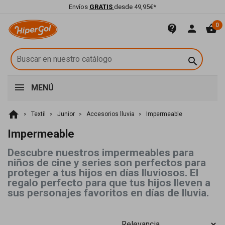
Envíos
GRATIS
desde 49,95€*
0
contact_support
person
shopping_basket

MENÚ
home
Textil
Junior
Accesorios lluvia
Impermeable
Impermeable
Descubre nuestros impermeables para
niños de cine y series son perfectos para
proteger a tus hijos en días lluviosos. El
regalo perfecto para que tus hijos lleven a
sus personajes favoritos en días de lluvia.