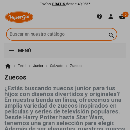
Envíos
GRATIS
desde 49,95€*
0
contact_support
person
shopping_basket

MENÚ
home
Textil
Junior
Calzado
Zuecos
Zuecos
¿Estás buscando zuecos junior para tus
hijos con diseños divertidos y originales?
En nuestra tienda en línea, ofrecemos una
amplia variedad de zuecos inspirados en
películas y series de televisión populares.
Desde Harry Potter hasta Star Wars,
tenemos una gran selección para elegir.
Además de ser elegantes, nuestros zuecos