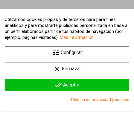
Utilizamos cookies propias y de terceros para para fines
analíticos y para mostrarte publicidad personalizada en base a
un perfil elaborados partir de tus hábitos de navegación (por
ejemplo, páginas visitadas).
Más Información

tune
Nuestra empresa
Configurar

Su cuenta
clear
Rechazar

Información sobre la tienda
done_all
Aceptar
© 2026 - hipergol.com - Todos los derechos reservados
Política de privacidad y cookies
group_work
Consentimiento de cookies