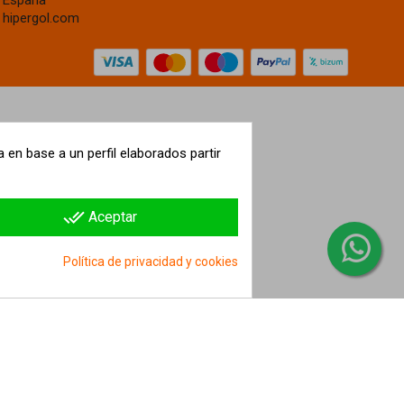
España
hipergol.com
 en base a un perfil elaborados partir
done_all
Aceptar
Política de privacidad y cookies