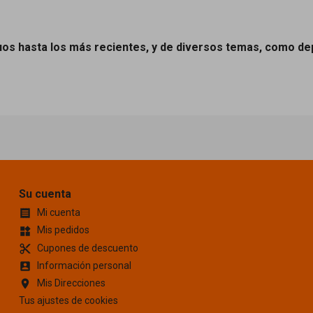
os hasta los más recientes, y de diversos temas, como dep
Su cuenta
Mi cuenta

Mis pedidos
widgets
Cupones de descuento
content_cut
Información personal
account_box
Mis Direcciones
location_on
Tus ajustes de cookies