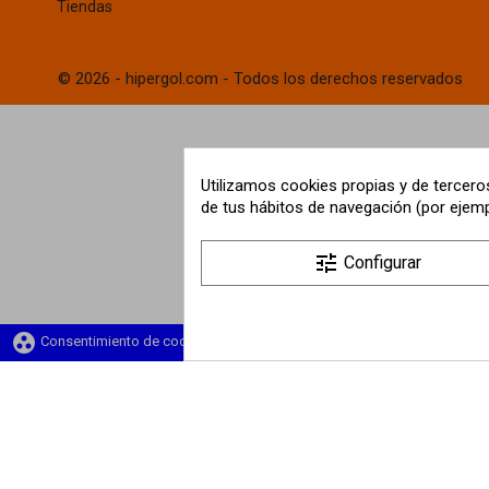
Tiendas
© 2026 - hipergol.com - Todos los derechos reservados
Utilizamos cookies propias y de terceros
de tus hábitos de navegación (por ejemp
tune
Configurar
group_work
Consentimiento de cookies