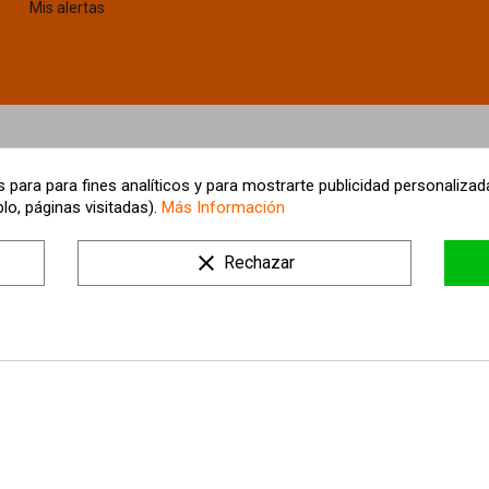
Mis alertas
 para para fines analíticos y para mostrarte publicidad personalizada
lo, páginas visitadas).
Más Información
clear
Rechazar