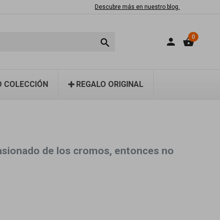
Descubre más en nuestro blog.
0
person
shopping_basket

 COLECCIÓN
REGALO ORIGINAL
pasionado de los cromos, entonces no