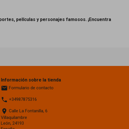
ortes, películas y personajes famosos. ¡Encuentra
Información sobre la tienda
email
Formulario de contacto
phone
+34987875316
location_on
Calle La Fontanilla, 6
Villaquilambre
León, 24193