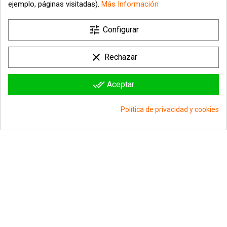
ejemplo, páginas visitadas).
Más Información

tune
Nuestra empresa
Configurar

Su cuenta
clear
Rechazar

Información sobre la tienda
done_all
Aceptar
© 2026 - hipergol.com - Todos los derechos reservados
Política de privacidad y cookies
group_work
Consentimiento de cookies