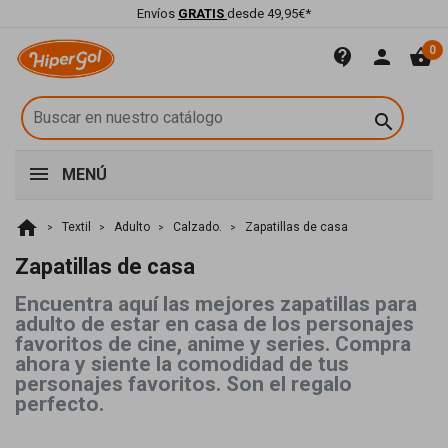
Envíos
GRATIS
desde 49,95€*
0
contact_support
person
shopping_basket

MENÚ
home
Textil
Adulto
Calzado.
Zapatillas de casa
Zapatillas de casa
Encuentra aquí las mejores zapatillas para
adulto de estar en casa de los personajes
favoritos de cine, anime y series. Compra
ahora y siente la comodidad de tus
personajes favoritos. Son el regalo
perfecto.