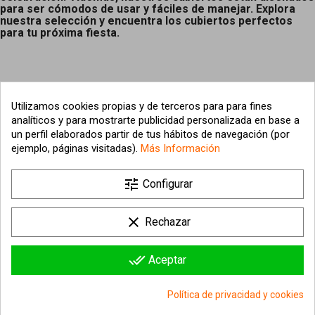
para ser cómodos de usar y fáciles de manejar. Explora
nuestra selección y encuentra los cubiertos perfectos
para tu próxima fiesta.
Utilizamos cookies propias y de terceros para para fines
analíticos y para mostrarte publicidad personalizada en base a
un perfil elaborados partir de tus hábitos de navegación (por
ejemplo, páginas visitadas).
Más Información

tune
Nuestra empresa
Configurar

Su cuenta
clear
Rechazar

Información sobre la tienda
done_all
Aceptar
© 2026 - hipergol.com - Todos los derechos reservados
Política de privacidad y cookies
group_work
Consentimiento de cookies