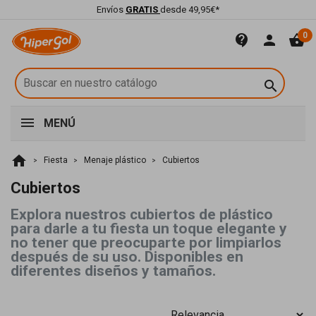
Envíos
GRATIS
desde 49,95€*
0
contact_support
person
shopping_basket

MENÚ
home
Fiesta
Menaje plástico
Cubiertos
Cubiertos
Explora nuestros cubiertos de plástico
para darle a tu fiesta un toque elegante y
no tener que preocuparte por limpiarlos
después de su uso. Disponibles en
diferentes diseños y tamaños.