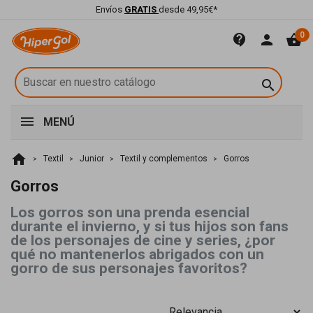
Envíos
GRATIS
desde 49,95€*
0
contact_support
person
shopping_basket

MENÚ
home
Textil
Junior
Textil y complementos
Gorros
Gorros
Los gorros son una prenda esencial
durante el invierno, y si tus hijos son fans
de los personajes de cine y series, ¿por
qué no mantenerlos abrigados con un
gorro de sus personajes favoritos?