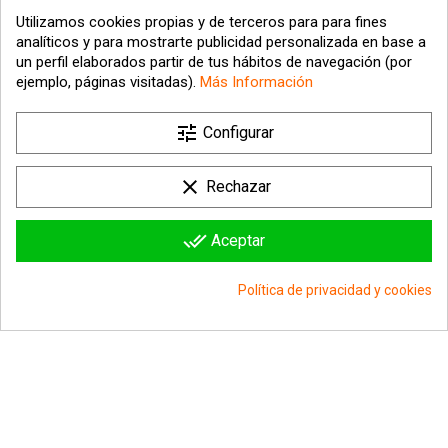
Utilizamos cookies propias y de terceros para para fines
analíticos y para mostrarte publicidad personalizada en base a
un perfil elaborados partir de tus hábitos de navegación (por
ejemplo, páginas visitadas).
Más Información
tune
Configurar
clear
Rechazar
done_all
Aceptar
SET GORRO BRAGA Y
GORRO PERUANO PAW
GUANTES DE NARUTO
PATROL
27,99 €
7,99 €
Política de privacidad y cookies
group_work
Consentimiento de cookies
Añadir al carrito
Añadir al carrito