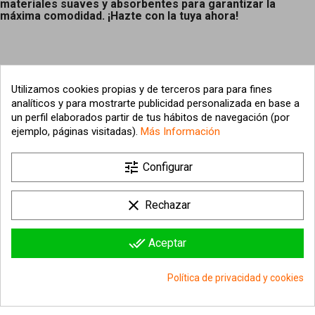
materiales suaves y absorbentes para garantizar la
máxima comodidad. ¡Hazte con la tuya ahora!
Utilizamos cookies propias y de terceros para para fines
analíticos y para mostrarte publicidad personalizada en base a
un perfil elaborados partir de tus hábitos de navegación (por
ejemplo, páginas visitadas).
Más Información

tune
Nuestra empresa
Configurar

Su cuenta
clear
Rechazar

Información sobre la tienda
done_all
Aceptar
© 2026 - hipergol.com - Todos los derechos reservados
Política de privacidad y cookies
group_work
Consentimiento de cookies