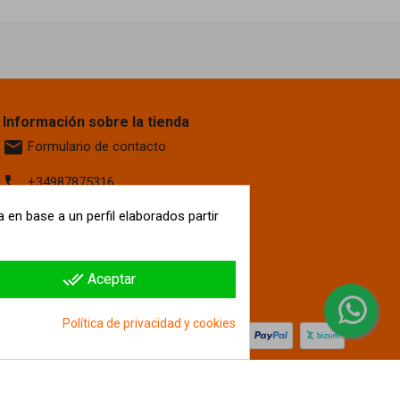
Información sobre la tienda
email
Formulario de contacto
phone
+34987875316
location_on
 en base a un perfil elaborados partir
Calle La Fontanilla, 6
Villaquilambre
León, 24193
España
done_all
Aceptar
hipergol.com
Política de privacidad y cookies