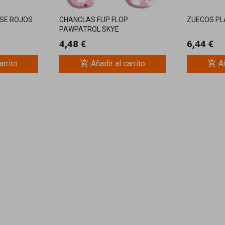
USE ROJOS
CHANCLAS FLIP FLOP
ZUECOS PL
PAWPATROL SKYE
4,48 €
6,44 €
add_shopping_cart
add_shopping_cart
arrito
Añadir al carrito
Añ