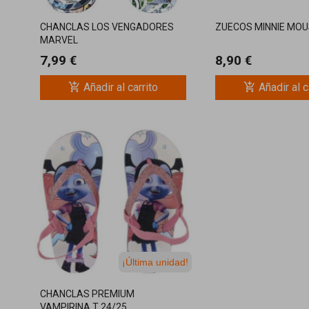
CHANCLAS LOS VENGADORES
ZUECOS MINNIE MO
MARVEL
7,99 €
8,90 €
add_shopping_cart
add_shopping_cart
Añadir al carrito
Añadir al c
¡Última unidad!
CHANCLAS PREMIUM
VAMPIRINA T 24/25