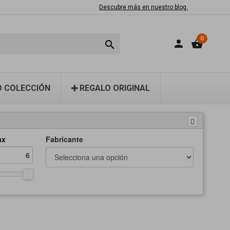
Descubre más en nuestro blog.
0
person
shopping_basket

 COLECCIÓN
REGALO ORIGINAL
ax
Fabricante