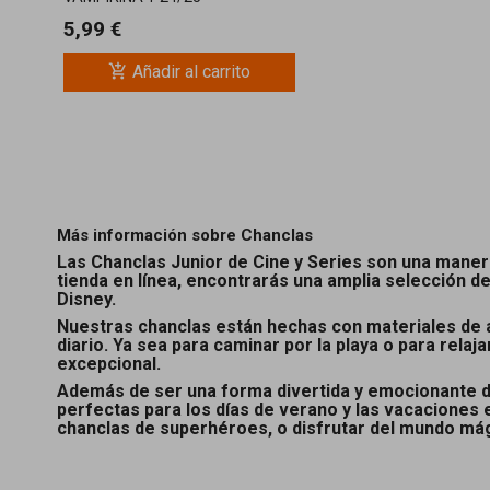
5,99 €
add_shopping_cart
Añadir al carrito
Más información sobre Chanclas
Las Chanclas Junior de Cine y Series son una manera
tienda en línea, encontrarás una amplia selección de
Disney.
Nuestras chanclas están hechas con materiales de al
diario. Ya sea para caminar por la playa o para relaj
excepcional.
Además de ser una forma divertida y emocionante de 
perfectas para los días de verano y las vacaciones
chanclas de superhéroes, o disfrutar del mundo mág