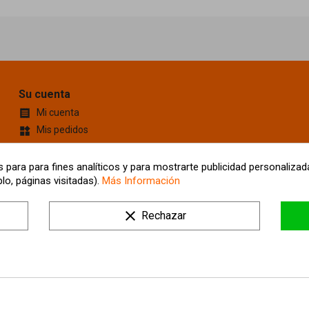
Su cuenta
Mi cuenta

Mis pedidos
widgets
Cupones de descuento
content_cut
Información personal
account_box
 para para fines analíticos y para mostrarte publicidad personalizada
lo, páginas visitadas).
Más Información
Mis Direcciones
location_on
Tus ajustes de cookies
clear
Rechazar
Mis alertas