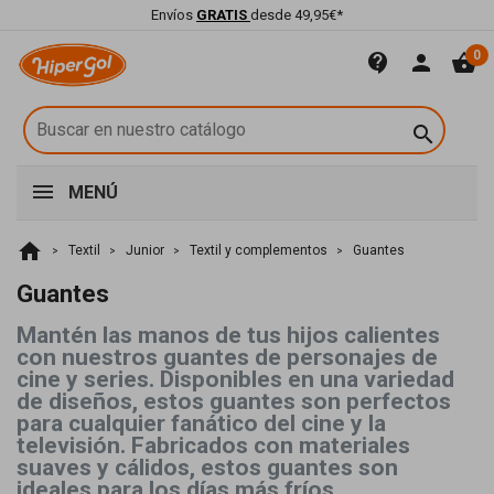
Envíos
GRATIS
desde 49,95€*
0
contact_support
person
shopping_basket

MENÚ
home
Textil
Junior
Textil y complementos
Guantes
Guantes
Mantén las manos de tus hijos calientes
con nuestros guantes de personajes de
cine y series. Disponibles en una variedad
de diseños, estos guantes son perfectos
para cualquier fanático del cine y la
televisión. Fabricados con materiales
suaves y cálidos, estos guantes son
ideales para los días más fríos.