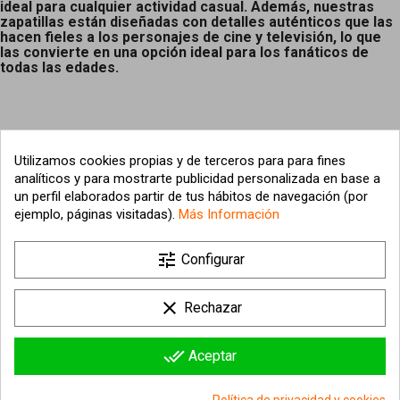
ideal para cualquier actividad casual. Además, nuestras
zapatillas están diseñadas con detalles auténticos que las
hacen fieles a los personajes de cine y televisión, lo que
las convierte en una opción ideal para los fanáticos de
todas las edades.
Utilizamos cookies propias y de terceros para para fines
analíticos y para mostrarte publicidad personalizada en base a
un perfil elaborados partir de tus hábitos de navegación (por
ejemplo, páginas visitadas).
Más Información

tune
Nuestra empresa
Configurar

Su cuenta
clear
Rechazar

Información sobre la tienda
done_all
Aceptar
© 2026 - hipergol.com - Todos los derechos reservados