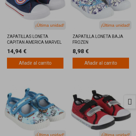
¡Última unidad!
¡Última unidad!
ZAPATILLAS LONETA
ZAPATILLA LONETA BAJA
CAPITAN AMERICA MARVEL
FROZEN
14,94 €
8,98 €
Añadir al carrito
Añadir al carrito
¡Última unidad!
¡Última unidad!