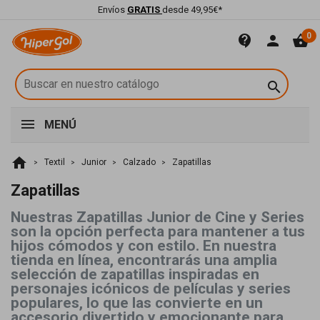
Envíos
GRATIS
desde 49,95€*
0
contact_support
person
shopping_basket

MENÚ
home
Textil
Junior
Calzado
Zapatillas
Zapatillas
Nuestras Zapatillas Junior de Cine y Series
son la opción perfecta para mantener a tus
hijos cómodos y con estilo. En nuestra
tienda en línea, encontrarás una amplia
selección de zapatillas inspiradas en
personajes icónicos de películas y series
populares, lo que las convierte en un
accesorio divertido y emocionante para