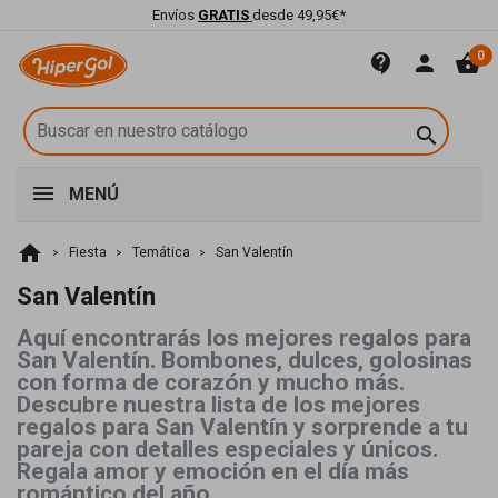
Envíos
GRATIS
desde 49,95€*
0
contact_support
person
shopping_basket

MENÚ
home
Fiesta
Temática
San Valentín
San Valentín
Aquí encontrarás los mejores regalos para
San Valentín. Bombones, dulces, golosinas
con forma de corazón y mucho más.
Descubre nuestra lista de los mejores
regalos para San Valentín y sorprende a tu
pareja con detalles especiales y únicos.
Regala amor y emoción en el día más
romántico del año.