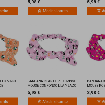
5,98 €
5,98 €
add_shopping_cart
add_shopping_cart
arrito
Añadir al carrito
Añ
ELO MINNIE
BANDANA INFANTIL PELO MINNIE
BANDANA IN
DE
MOUSE CON FONDO LILA Y LAZO
MOUSE RO
DISNEY
DISNEY
5,98 €
3,98 €
add_shopping_cart
add_shopping_cart
arrito
Añadir al carrito
Añ