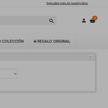
Descubre más en nuestro blog.
0
person
shopping_basket

 COLECCIÓN
REGALO ORIGINAL