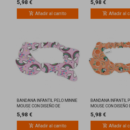
5,98 €
5,98 €
add_shopping_cart
add_shopping_cart
Añadir al carrito
Añadir al c
BANDANA INFANTIL PELO MINNIE
BANDANA INFANTIL P
MOUSE CON DISEÑO DE
MOUSE CON DISEÑO 
ARCOÍRIS DISNEY
NARANJAS DISNEY
5,98 €
5,98 €
add_shopping_cart
add_shopping_cart
Añadir al carrito
Añadir al c