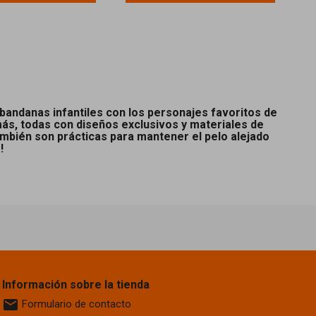
 bandanas infantiles con los personajes favoritos de
más, todas con diseños exclusivos y materiales de
ambién son prácticas para mantener el pelo alejado
!
Información sobre la tienda
email
Formulario de contacto