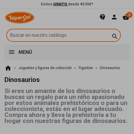
Envíos
GRATIS
desde 49,95€*
0
contact_support
person
shopping_basket

MENÚ
home
Juguetes y figuras de colección
Figuritas
Dinosaurios
Dinosaurios
Si eres un amante de los dinosaurios o
buscas un regalo para un niño apasionado
por estos animales prehistóricos o para un
coleccionista, estás en el lugar adecuado.
Compra ahora y lleva la prehistoria a tu
hogar con nuestras figuras de dinosaurios.