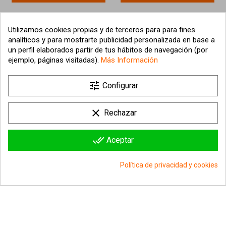
Utilizamos cookies propias y de terceros para para fines
analíticos y para mostrarte publicidad personalizada en base a
un perfil elaborados partir de tus hábitos de navegación (por
ejemplo, páginas visitadas).
Más Información
tune
Configurar
clear
Rechazar
¡Última unidad!
¡Última unidad!
FIGURA DE DINOSAURIO
FIGURA DE DINOSAURIO
done_all
Aceptar
ALLOSAURUS 21CM
TYRANNOSAURUS CAZA
VERDE 25CM
14,50 €
24,49 €
Política de privacidad y cookies
Añadir al carrito
Añadir al carrito
group_work
Consentimiento de cookies