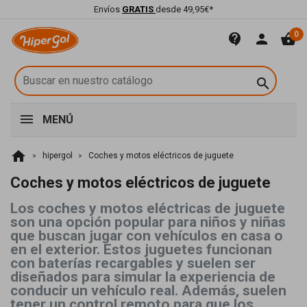
Envíos
GRATIS
desde 49,95€*
0
contact_support
person
shopping_basket

MENÚ
home
hipergol
Coches y motos eléctricos de juguete
Coches y motos eléctricos de juguete
Los coches y motos eléctricas de juguete
son una opción popular para niños y niñas
que buscan jugar con vehículos en casa o
en el exterior. Estos juguetes funcionan
con baterías recargables y suelen ser
diseñados para simular la experiencia de
conducir un vehículo real. Además, suelen
tener un control remoto para que los