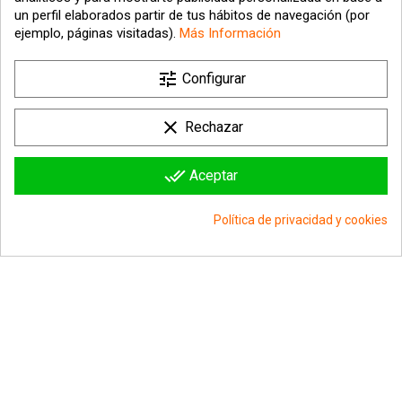
un perfil elaborados partir de tus hábitos de navegación (por
ejemplo, páginas visitadas).
Más Información

tune
Nuestra empresa
Configurar

Su cuenta
clear
Rechazar

Información sobre la tienda
done_all
Aceptar
© 2026 - hipergol.com - Todos los derechos reservados
Política de privacidad y cookies
group_work
Consentimiento de cookies