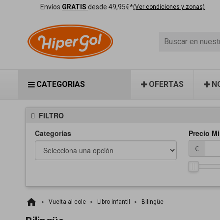
Envíos
GRATIS
desde 49,95€*
(Ver condiciones y zonas)
CATEGORIAS
OFERTAS
N
FILTRO
Categorías
Precio Mi
€
home
Vuelta al cole
Libro infantil
Bilingüe