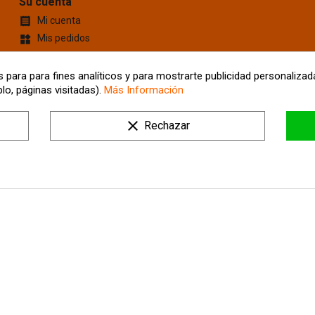
Su cuenta
Mi cuenta

Mis pedidos
widgets
Cupones de descuento
content_cut
Información personal
account_box
 para para fines analíticos y para mostrarte publicidad personalizada
lo, páginas visitadas).
Más Información
Mis Direcciones
location_on
Tus ajustes de cookies
clear
Rechazar
Mis alertas