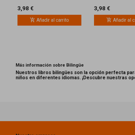
3,98 €
3,98 €
add_shopping_cart
add_shopping_cart
Añadir al carrito
Añadir al c
Más información sobre Bilingüe
Nuestros libros bilingües son la opción perfecta p
niños en diferentes idiomas. ¡Descubre nuestras op