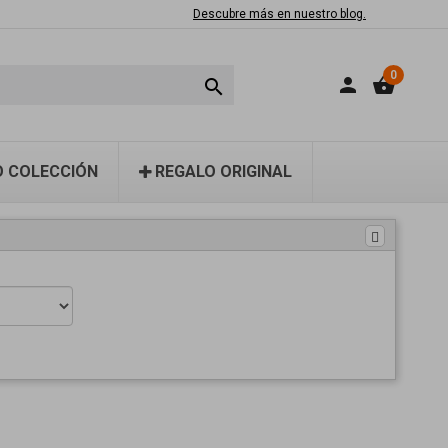
Descubre más en nuestro blog.
0
person
shopping_basket

 COLECCIÓN
REGALO ORIGINAL