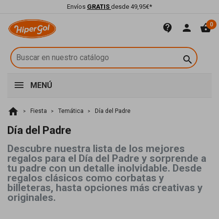
Envíos
GRATIS
desde 49,95€*
0
contact_support
person
shopping_basket

MENÚ
home
Fiesta
Temática
Día del Padre
Día del Padre
Descubre nuestra lista de los mejores
regalos para el Día del Padre y sorprende a
tu padre con un detalle inolvidable. Desde
regalos clásicos como corbatas y
billeteras, hasta opciones más creativas y
originales.