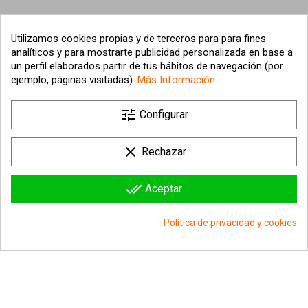
Utilizamos cookies propias y de terceros para para fines
analíticos y para mostrarte publicidad personalizada en base a
un perfil elaborados partir de tus hábitos de navegación (por
ejemplo, páginas visitadas).
Más Información
tune

Nuestra empresa
Configurar

Su cuenta
clear
Rechazar

Información sobre la tienda
done_all
Aceptar
© 2026 - hipergol.com - Todos los derechos reservados
Política de privacidad y cookies
group_work
Consentimiento de cookies