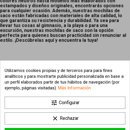
colores neutros hasta modelos más elaborados con
estampados y diseños originales, encontrarás opciones
para cualquier ocasión. Además, nuestras mochilas de
saco están fabricadas con materiales de alta calidad, lo
que garantiza su resistencia y durabilidad. Ya sea para
llevar tus cosas al gimnasio, a la playa o para una
excursión, nuestras mochilas de saco son la opción
perfecta para quienes buscan practicidad sin renunciar al
estilo. ¡Descúbrelas aquí y encuentra la tuya!
Utilizamos cookies propias y de terceros para para fines
analíticos y para mostrarte publicidad personalizada en base a
un perfil elaborados partir de tus hábitos de navegación (por
ejemplo, páginas visitadas).
Más Información

tune
Nuestra empresa
Configurar

Su cuenta
clear
Rechazar

Información sobre la tienda