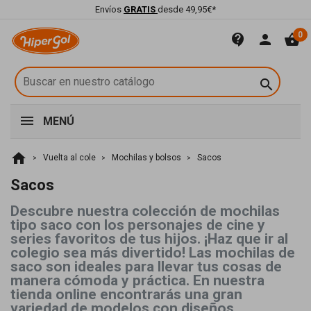
Envíos
GRATIS
desde 49,95€*
0
contact_support
person
shopping_basket

MENÚ
home
Vuelta al cole
Mochilas y bolsos
Sacos
Sacos
Descubre nuestra colección de mochilas
tipo saco con los personajes de cine y
series favoritos de tus hijos. ¡Haz que ir al
colegio sea más divertido! Las mochilas de
saco son ideales para llevar tus cosas de
manera cómoda y práctica. En nuestra
tienda online encontrarás una gran
variedad de modelos con diseños