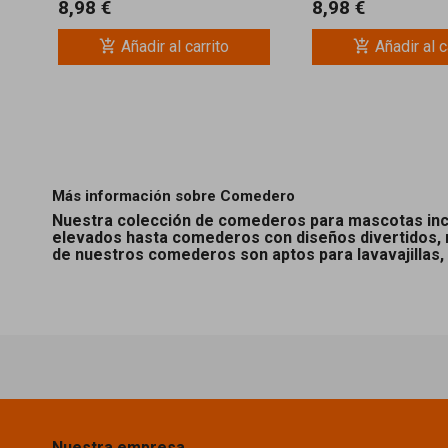
8,98 €
8,98 €
add_shopping_cart
add_shopping_cart
Añadir al carrito
Añadir al c
Más información sobre Comedero
Nuestra colección de comederos para mascotas inclu
elevados hasta comederos con diseños divertidos,
de nuestros comederos son aptos para lavavajillas, l
Nuestra empresa