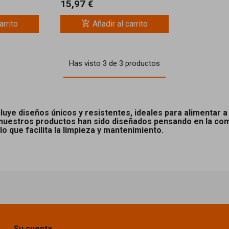
15,97 €
add_shopping_cart
arrito
Añadir al carrito
Has visto 3 de 3 productos
ye diseños únicos y resistentes, ideales para alimentar a
 nuestros productos han sido diseñados pensando en la co
o que facilita la limpieza y mantenimiento.
Su cuenta