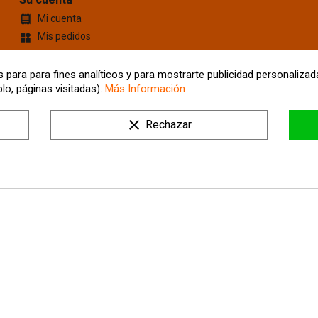
Mi cuenta

Mis pedidos
widgets
Cupones de descuento
content_cut
Información personal
account_box
 para para fines analíticos y para mostrarte publicidad personalizada
lo, páginas visitadas).
Más Información
Mis Direcciones
location_on
Tus ajustes de cookies
clear
Rechazar
Mis alertas