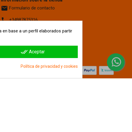
email
Formulario de contacto
phone
+34987875316
location_on
 en base a un perfil elaborados partir
Calle La Fontanilla, 6
Villaquilambre
León, 24193
España
done_all
Aceptar
hipergol.com
Política de privacidad y cookies