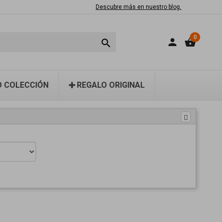
Descubre más en nuestro blog.
0
person
shopping_basket

 COLECCIÓN
REGALO ORIGINAL