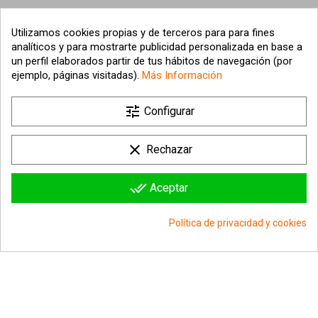
0,69 €
0,69 €
Utilizamos cookies propias y de terceros para para fines
Añadir al carrito
Añadir al carrito
analíticos y para mostrarte publicidad personalizada en base a
un perfil elaborados partir de tus hábitos de navegación (por
ejemplo, páginas visitadas).
Más Información
tune
Configurar
clear
Rechazar
done_all
Aceptar
Política de privacidad y cookies
group_work
Consentimiento de cookies
VARILLA PARA GLOBOS
SOPORTE PARA GLOBOS
41CM
0,24 €
0,24 €
Añadir al carrito
Añadir al carrito