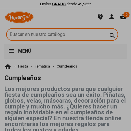
Envíos
GRATIS
desde 49,95€*
0
contact_support
person
shopping_basket

MENÚ
home
Fiesta
Temática
Cumpleaños
Cumpleaños
Los mejores productos para que cualquier
fiesta de cumpleaños sea un éxito. Piñatas,
globos, velas, máscaras, decoración para el
cumple y mucho más. ¿Quieres hacer un
regalo inolvidable en el cumpleaños de
alguien especial? En nuestra tienda online
encontrarás los mejores regalos para
todos los gustos y edades.