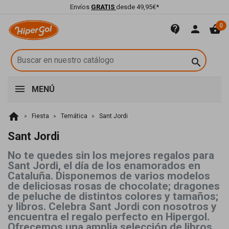
Envíos
GRATIS
desde 49,95€*
0
contact_support
person
shopping_basket

MENÚ
home
Fiesta
Temática
Sant Jordi
Sant Jordi
No te quedes sin los mejores regalos para
Sant Jordi, el día de los enamorados en
Cataluña. Disponemos de varios modelos
de deliciosas rosas de chocolate; dragones
de peluche de distintos colores y tamaños;
y libros. Celebra Sant Jordi con nosotros y
encuentra el regalo perfecto en Hipergol.
Ofrecemos una amplia selección de libros,