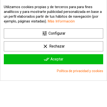
Utilizamos cookies propias y de terceros para para fines
analíticos y para mostrarte publicidad personalizada en base a
un perfil elaborados partir de tus hábitos de navegación (por
ejemplo, páginas visitadas).
Más Información

tune
Nuestra empresa
Configurar

Su cuenta
clear
Rechazar

Información sobre la tienda
done_all
Aceptar
© 2026 - hipergol.com - Todos los derechos reservados
Política de privacidad y cookies
group_work
Consentimiento de cookies