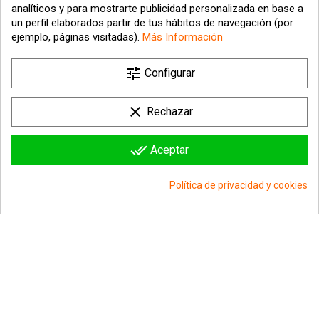
analíticos y para mostrarte publicidad personalizada en base a
un perfil elaborados partir de tus hábitos de navegación (por
ejemplo, páginas visitadas).
Más Información

tune
Nuestra empresa
Configurar

Su cuenta
clear
Rechazar

Información sobre la tienda
done_all
Aceptar
© 2026 - hipergol.com - Todos los derechos reservados
Política de privacidad y cookies
group_work
Consentimiento de cookies