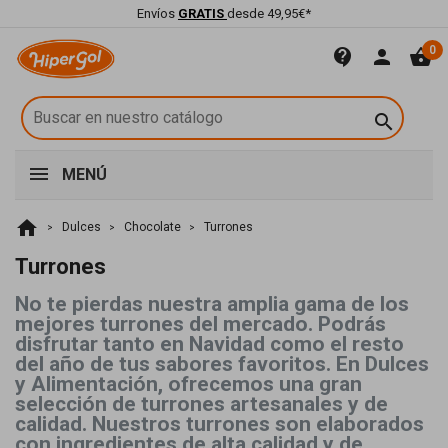
Envíos
GRATIS
desde 49,95€*
0
contact_support
person
shopping_basket

MENÚ
home
Dulces
Chocolate
Turrones
Turrones
No te pierdas nuestra amplia gama de los
mejores turrones del mercado. Podrás
disfrutar tanto en Navidad como el resto
del año de tus sabores favoritos. En Dulces
y Alimentación, ofrecemos una gran
selección de turrones artesanales y de
calidad. Nuestros turrones son elaborados
con ingredientes de alta calidad y de