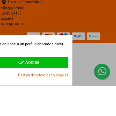
location_on
Calle La Fontanilla, 6
Villaquilambre
León, 24193
España
hipergol.com
 en base a un perfil elaborados partir
done_all
Aceptar
Política de privacidad y cookies