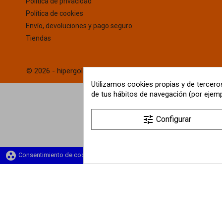
Política de privacidad
Política de cookies
Envío, devoluciones y pago seguro
Tiendas
© 2026 - hipergol.com - Todos los derechos reservados
Utilizamos cookies propias y de terceros
de tus hábitos de navegación (por ejemp
tune
Configurar
group_work
Consentimiento de cookies