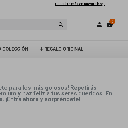
Descubre más en nuestro blog.
0
person
shopping_basket

 COLECCIÓN
REGALO ORIGINAL
cto para los más golosos! Repetirás
mium y haz feliz a tus seres queridos. En
. ¡Entra ahora y sorpréndete!