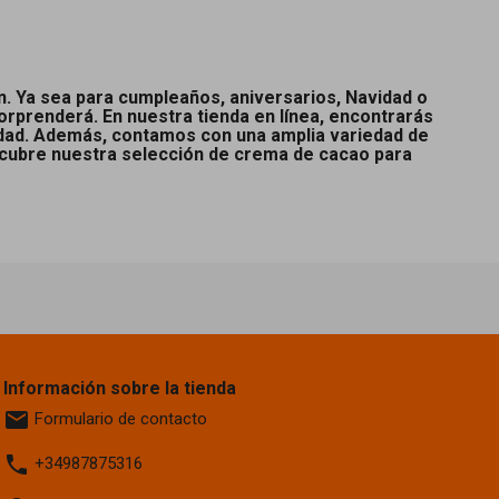
n. Ya sea para cumpleaños, aniversarios, Navidad o
rprenderá. En nuestra tienda en línea, encontrarás
idad. Además, contamos con una amplia variedad de
scubre nuestra selección de crema de cacao para
Información sobre la tienda
email
Formulario de contacto
phone
+34987875316