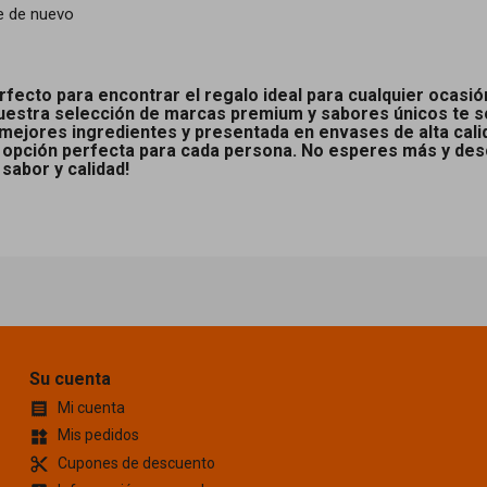
e de nuevo
fecto para encontrar el regalo ideal para cualquier ocasió
uestra selección de marcas premium y sabores únicos te so
 mejores ingredientes y presentada en envases de alta cal
a opción perfecta para cada persona. No esperes más y de
 sabor y calidad!
Su cuenta
Mi cuenta

Mis pedidos
widgets
Cupones de descuento
content_cut