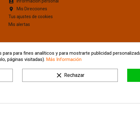
Información personal
account_box
Mis Direcciones
location_on
Tus ajustes de cookies
Mis alertas
 para para fines analíticos y para mostrarte publicidad personalizada
lo, páginas visitadas).
Más Información
clear
Rechazar