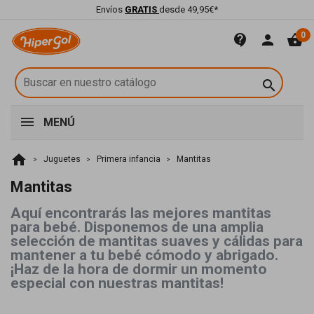
Envíos
GRATIS
desde 49,95€*
0
contact_support
person
shopping_basket

MENÚ
home
Juguetes
Primera infancia
Mantitas
Mantitas
Aquí encontrarás las mejores mantitas
para bebé. Disponemos de una amplia
selección de mantitas suaves y cálidas para
mantener a tu bebé cómodo y abrigado.
¡Haz de la hora de dormir un momento
especial con nuestras mantitas!