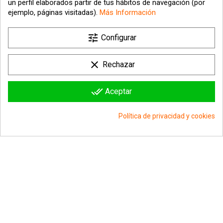
un perfil elaborados partir de tus hábitos de navegación (por
ejemplo, páginas visitadas).
Más Información

tune
Nuestra empresa
Configurar

Su cuenta
clear
Rechazar

Información sobre la tienda
done_all
Aceptar
© 2026 - hipergol.com - Todos los derechos reservados
Política de privacidad y cookies
group_work
Consentimiento de cookies