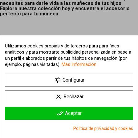
necesitas para darle vida a las muñecas de tus hijos.
Explora nuestra colección hoy y encuentra el accesorio
perfecto para tu muñeca.
Utilizamos cookies propias y de terceros para para fines
analíticos y para mostrarte publicidad personalizada en base a
un perfil elaborados partir de tus hábitos de navegación (por
ejemplo, páginas visitadas).
Más Información

tune
Nuestra empresa
Configurar

Su cuenta
clear
Rechazar

Información sobre la tienda
done_all
Aceptar
© 2026 - hipergol.com - Todos los derechos reservados
Política de privacidad y cookies
group_work
Consentimiento de cookies