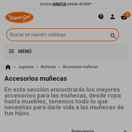
Envíos
GRATIS
desde 49,95€*
0
contact_support
person
shopping_basket

MENÚ
home
Juguetes
Muñecas
Accesorios muñecas
Accesorios muñecas
En esta sección encontrarás los mejores
accesorios para las muñecas, desde ropa
hasta muebles, tenemos todo lo que
necesitas para darle vida a las muñecas de
tus hijos.