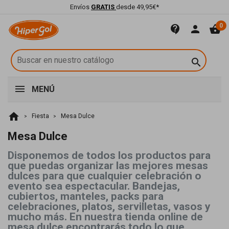
Envíos
GRATIS
desde 49,95€*
0
contact_support
person
shopping_basket

MENÚ
home
Fiesta
Mesa Dulce
Mesa Dulce
Disponemos de todos los productos para
que puedas organizar las mejores mesas
dulces para que cualquier celebración o
evento sea espectacular. Bandejas,
cubiertos, manteles, packs para
celebraciones, platos, servilletas, vasos y
mucho más. En nuestra tienda online de
mesa dulce encontrarás todo lo que