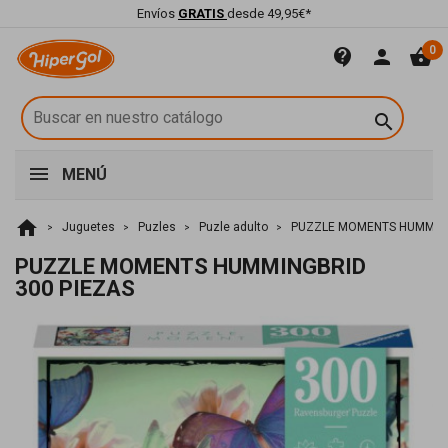
Envíos
GRATIS
desde 49,95€*
0
contact_support
person
shopping_basket

MENÚ
home
Juguetes
Puzles
Puzle adulto
PUZZLE MOMENTS HUMMING
PUZZLE MOMENTS HUMMINGBRID
300 PIEZAS