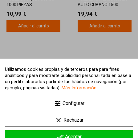
1000 PIEZAS
AUTO CUBANO 1500
PIEZAS: ARMA UN
10,99 €
19,94 €
CLÁSICO DE LA HABANA
Añadir al carrito
Añadir al carrito
Utilizamos cookies propias y de terceros para para fines
analíticos y para mostrarte publicidad personalizada en base a
un perfil elaborados partir de tus hábitos de navegación (por
ejemplo, páginas visitadas).
Más Información

tune
Nuestra empresa
Configurar

Su cuenta
clear
Rechazar

Información sobre la tienda
done_all
Aceptar