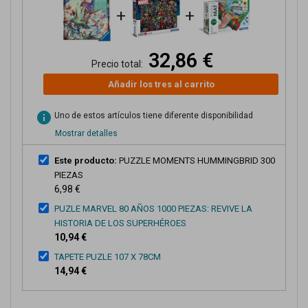
+
+
32,86 €
Precio total:
Añadir los tres al carrito
info
Uno de estos artículos tiene diferente disponibilidad
Mostrar detalles
Este producto:
PUZZLE MOMENTS HUMMINGBRID 300
PIEZAS
6,98 €
PUZLE MARVEL 80 AÑOS 1000 PIEZAS: REVIVE LA
HISTORIA DE LOS SUPERHÉROES
10,94 €
TAPETE PUZLE 107 X 78CM
14,94 €