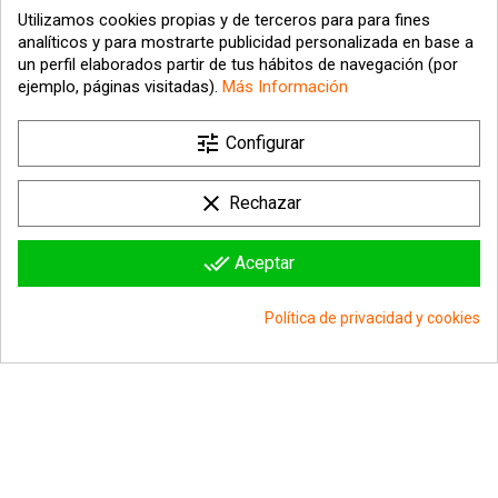
Utilizamos cookies propias y de terceros para para fines
analíticos y para mostrarte publicidad personalizada en base a
un perfil elaborados partir de tus hábitos de navegación (por
ejemplo, páginas visitadas).
Más Información

tune
Nuestra empresa
Configurar

Su cuenta
clear
Rechazar

Información sobre la tienda
done_all
Aceptar
© 2026 - hipergol.com - Todos los derechos reservados
Política de privacidad y cookies
group_work
Consentimiento de cookies