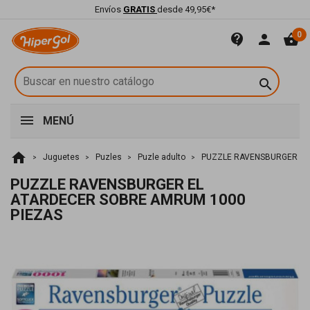
Envíos
GRATIS
desde 49,95€*
0
contact_support
person
shopping_basket

MENÚ
home
Juguetes
Puzles
Puzle adulto
PUZZLE RAVENSBURGER EL
PUZZLE RAVENSBURGER EL
ATARDECER SOBRE AMRUM 1000
PIEZAS