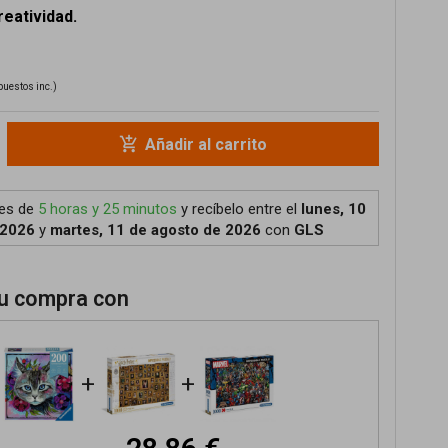
reatividad.
puestos inc.)
add_shopping_cart
Añadir al carrito
tes de
5 horas y 25 minutos
y recíbelo
entre el
lunes, 10
 2026
y
martes, 11 de agosto de 2026
con
GLS
u compra con
+
+