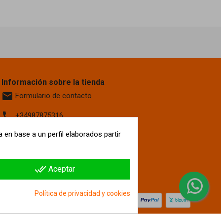
Información sobre la tienda
email
Formulario de contacto
phone
+34987875316
location_on
 en base a un perfil elaborados partir
Calle La Fontanilla, 6
Villaquilambre
León, 24193
España
done_all
Aceptar
hipergol.com
Política de privacidad y cookies