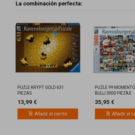
La combinación perfecta:
PUZLE KRYPT GOLD 631
PUZLE 99 MOMENT
PIEZAS
BULLI 3000 PIEZAS
13,99 €
35,95 €
add_shopping_cart
add_shopping_cart
Añadir al carrito
Añadir al c