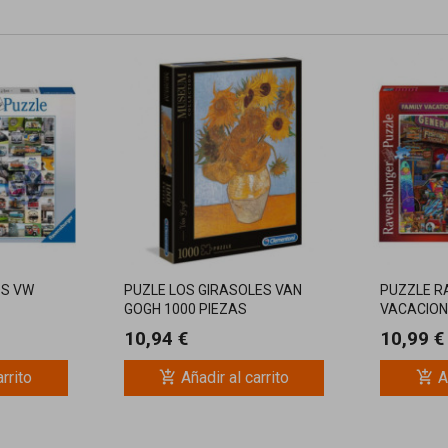
OS VW
PUZLE LOS GIRASOLES VAN
PUZZLE R
GOGH 1000 PIEZAS
VACACION
PIEZAS
10,94 €
10,99 €
add_shopping_cart
add_shopping_cart
arrito
Añadir al carrito
A