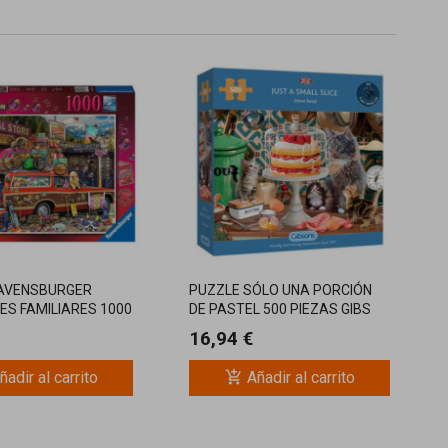
AVENSBURGER
PUZZLE SÓLO UNA PORCIÓN
ES FAMILIARES 1000
DE PASTEL 500 PIEZAS GIBS
16,94 €
add_shopping_cart
ñadir al carrito
Añadir al carrito