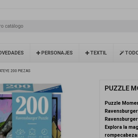
OVEDADES
PERSONAJES
TEXTIL
TODO
TEYE 200 PIEZAS
PUZZLE M
Puzzle Mome
Ravensburger.
Ravensburger t
Explora la ma
rompecabezas 