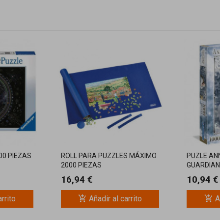
00 PIEZAS
ROLL PARA PUZZLES MÁXIMO
PUZLE AN
2000 PIEZAS
GUARDIAN
16,94 €
10,94 €
add_shopping_cart
add_shopping_cart
arrito
Añadir al carrito
A