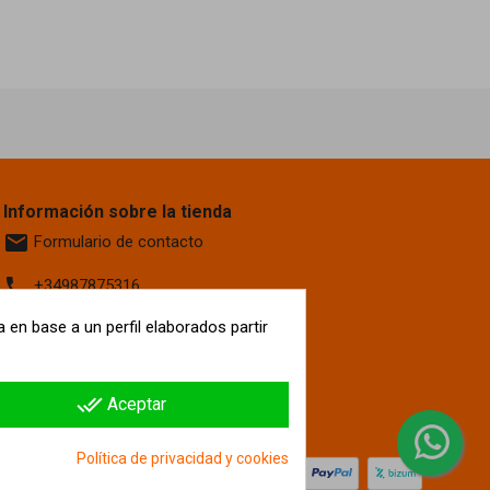
Información sobre la tienda
email
Formulario de contacto
phone
+34987875316
location_on
 en base a un perfil elaborados partir
Calle La Fontanilla, 6
Villaquilambre
León, 24193
España
done_all
Aceptar
hipergol.com
Política de privacidad y cookies