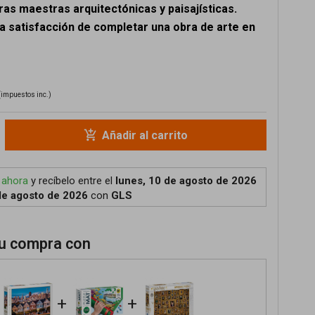
as maestras arquitectónicas y paisajísticas.
la satisfacción de completar una obra de arte en
(impuestos inc.)
add_shopping_cart
Añadir al carrito
 ahora
y recíbelo
entre el
lunes, 10 de agosto de 2026
de agosto de 2026
con
GLS
u compra con
+
+