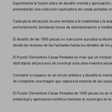
Experimenta la fusión única de desafío mental y apreciación
presentando una colección cautivadora de casas pintadas co
Cada pieza del puzzle es una ventana a la creatividad y la ar
perfectamente, brindando horas de entretenimiento a medid
El desafío de las 1000 piezas no solo pone a prueba tu dest
desde las texturas de las fachadas hasta los detalles de los pa
El Puzzle Clementoni Casas Pintadas es más que un rompecabe
disfrutarás del proceso de construir esta obra maestra visual
Convierte tu espacio en un rincón artístico y desafía tu men
de completar una imagen que captura la esencia de las cas
El Puzzle Clementoni Casas Pintadas de 1000 piezas es un re
intelectual y apreciación estética mientras te sumerges en la