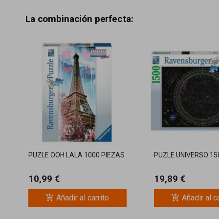
La combinación perfecta:
PUZLE OOH LALA 1000 PIEZAS
PUZLE UNIVERSO 15
10,99 €
19,89 €
add_shopping_cart
add_shopping_cart
Añadir al carrito
Añadir al c