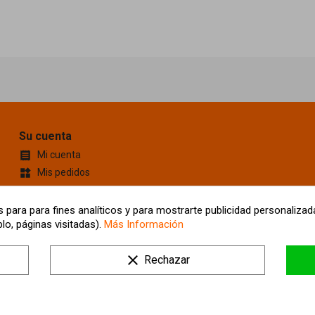
Su cuenta
Mi cuenta

Mis pedidos
widgets
Cupones de descuento
content_cut
Información personal
account_box
 para para fines analíticos y para mostrarte publicidad personalizada
lo, páginas visitadas).
Más Información
Mis Direcciones
location_on
Tus ajustes de cookies
clear
Rechazar
Mis alertas