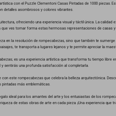
 artística con el Puzzle Clementoni Casas Pintadas de 1000 piezas. E
n detalles asombrosos y colores vibrantes.
quitectura, ofreciendo una experiencia visual y táctil única. La calid
a que ves tomar forma estas hermosas representaciones de casas y 
reza en la resolución de rompecabezas, sino que también te sumerge 
isajes, te transporta a lugares lejanos y te permite apreciar la maestr
zas; es una experiencia artística que transforma tu tiempo libre en
 y sentirás una profunda satisfacción al completarla.
te con este rompecabezas que celebra la belleza arquitectónica. Desc
as pintadas más emblemáticas.
galo ideal para los amantes del arte y los entusiastas de los rompe
 riqueza de estas obras de arte en cada pieza. ¡Una experiencia que tr