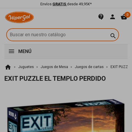
Envíos
GRATIS
desde 49,95€*
0
contact_support
person
shopping_basket

MENÚ
home
Juguetes
Juegos de Mesa
Juegos de cartas
EXIT PUZZLE
EXIT PUZZLE EL TEMPLO PERDIDO