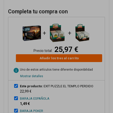
Completa tu compra con
+
+
25,97 €
Precio total:
Añadir los tres al carrito
info
Uno de estos artículos tiene diferente disponibilidad
Mostrar detalles
Este producto:
EXIT PUZZLE EL TEMPLO PERDIDO
22,99 €
BARAJA ESPAÑOLA
1,49 €
BARAJA POKER