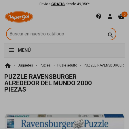
Envíos
GRATIS
desde 49,95€*
0
contact_support
person
shopping_basket

MENÚ
home
Juguetes
Puzles
Puzle adulto
PUZZLE RAVENSBURGER AL
PUZZLE RAVENSBURGER
ALREDEDOR DEL MUNDO 2000
PIEZAS