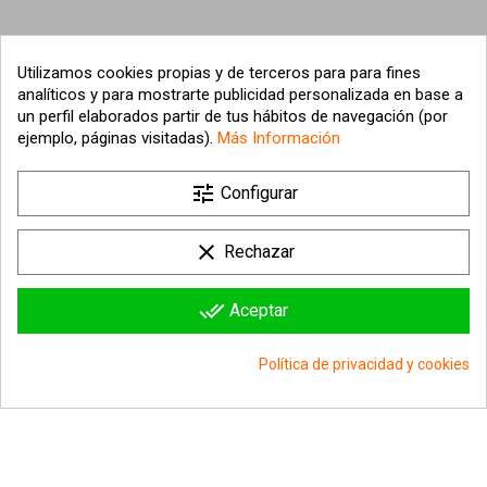
Utilizamos cookies propias y de terceros para para fines
analíticos y para mostrarte publicidad personalizada en base a
un perfil elaborados partir de tus hábitos de navegación (por
ejemplo, páginas visitadas).
Más Información

tune
Nuestra empresa
Configurar

Su cuenta
clear
Rechazar

Información sobre la tienda
done_all
Aceptar
© 2026 - hipergol.com - Todos los derechos reservados
Política de privacidad y cookies
group_work
Consentimiento de cookies