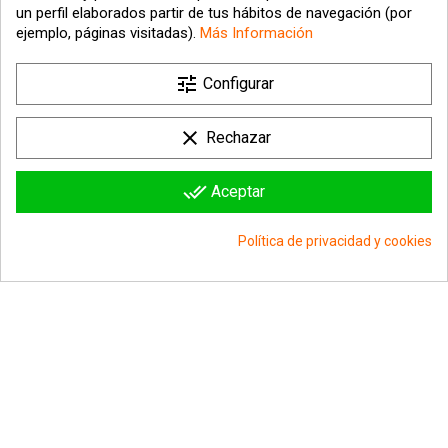
un perfil elaborados partir de tus hábitos de navegación (por
ejemplo, páginas visitadas).
Más Información

tune
Nuestra empresa
Configurar

Su cuenta
clear
Rechazar

Información sobre la tienda
done_all
Aceptar
© 2026 - hipergol.com - Todos los derechos reservados
Política de privacidad y cookies
group_work
Consentimiento de cookies