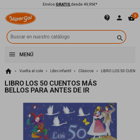
Envíos
GRATIS
desde 49,95€*
0
contact_support
person
shopping_basket

MENÚ
home
Vuelta al cole
Libro infantil
Clásicos
LIBRO LOS 50 CUENTO
LIBRO LOS 50 CUENTOS MÁS
BELLOS PARA ANTES DE IR