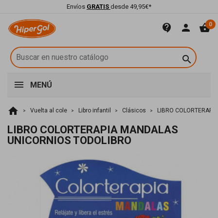
Envíos
GRATIS
desde 49,95€*
0
contact_support
person
shopping_basket

MENÚ
home
Vuelta al cole
Libro infantil
Clásicos
LIBRO COLORTERAPI
LIBRO COLORTERAPIA MANDALAS
UNICORNIOS TODOLIBRO