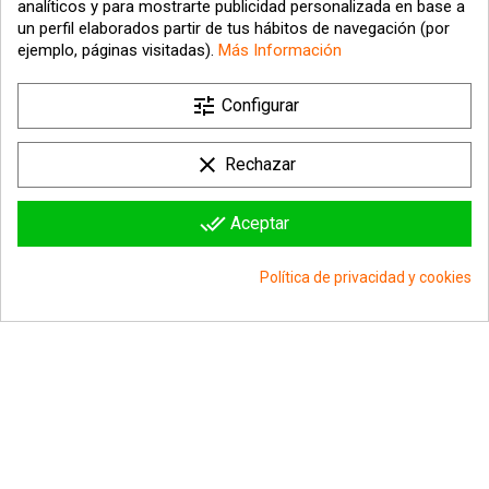
analíticos y para mostrarte publicidad personalizada en base a
un perfil elaborados partir de tus hábitos de navegación (por
ejemplo, páginas visitadas).
Más Información
tune

Nuestra empresa
Configurar

Su cuenta
clear
Rechazar

Información sobre la tienda
done_all
Aceptar
© 2026 - hipergol.com - Todos los derechos reservados
Política de privacidad y cookies
group_work
Consentimiento de cookies