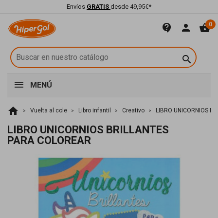
Envíos
GRATIS
desde 49,95€*
0
contact_support
person
shopping_basket

MENÚ
home
Vuelta al cole
Libro infantil
Creativo
LIBRO UNICORNIOS B
LIBRO UNICORNIOS BRILLANTES
PARA COLOREAR