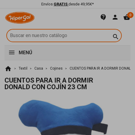
Envíos
GRATIS
desde 49,95€*
0
contact_support
person
shopping_basket

MENÚ
home
Textil
Casa
Cojines
CUENTOS PARA IR A DORMIR DONALD 
CUENTOS PARA IR A DORMIR
DONALD CON COJÍN 23 CM