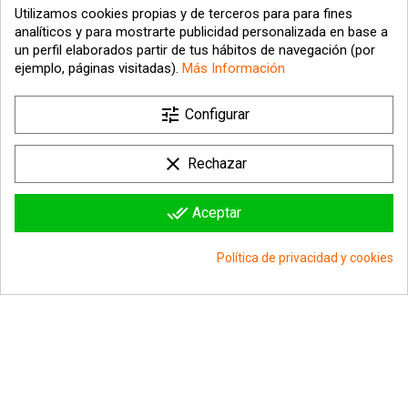
Utilizamos cookies propias y de terceros para para fines
analíticos y para mostrarte publicidad personalizada en base a
un perfil elaborados partir de tus hábitos de navegación (por
ejemplo, páginas visitadas).
Más Información

tune
Nuestra empresa
Configurar

Su cuenta
clear
Rechazar

Información sobre la tienda
done_all
Aceptar
© 2026 - hipergol.com - Todos los derechos reservados
Política de privacidad y cookies
group_work
Consentimiento de cookies