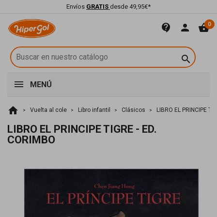
Envíos
GRATIS
desde 49,95€*
0
contact_support
person
shopping_basket

MENÚ
home
Vuelta al cole
Libro infantil
Clásicos
LIBRO EL PRINCIPE TI
LIBRO EL PRINCIPE TIGRE - ED.
CORIMBO