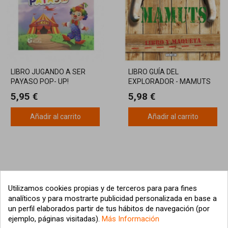
LIBRO JUGANDO A SER
LIBRO GUÍA DEL
PAYASO POP- UP!
EXPLORADOR - MAMUTS
TROQUELADOS
CON MAQUETA
5,95 €
5,98 €
Añadir al carrito
Añadir al carrito
Utilizamos cookies propias y de terceros para para fines
analíticos y para mostrarte publicidad personalizada en base a
un perfil elaborados partir de tus hábitos de navegación (por
ejemplo, páginas visitadas).
Más Información