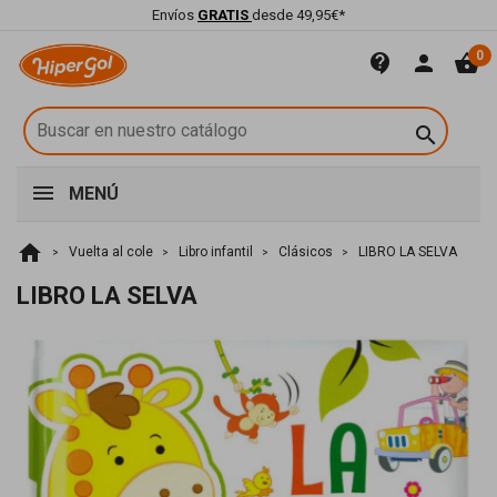
Envíos
GRATIS
desde 49,95€*
0
contact_support
person
shopping_basket

MENÚ
home
Vuelta al cole
Libro infantil
Clásicos
LIBRO LA SELVA
LIBRO LA SELVA