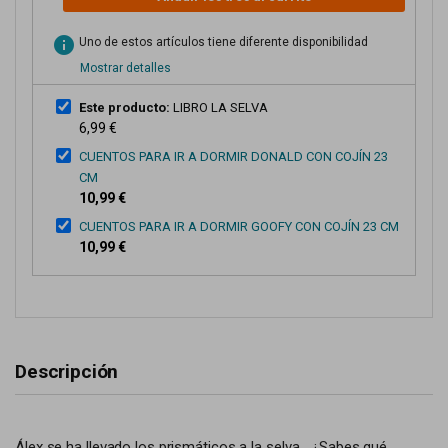
info
Uno de estos artículos tiene diferente disponibilidad
Mostrar detalles
Este producto:
LIBRO LA SELVA
6,99 €
CUENTOS PARA IR A DORMIR DONALD CON COJÍN 23
CM
10,99 €
CUENTOS PARA IR A DORMIR GOOFY CON COJÍN 23 CM
10,99 €
Descripción
Álex se ha llevado los prismáticos a la selva... ¿Sabes qué