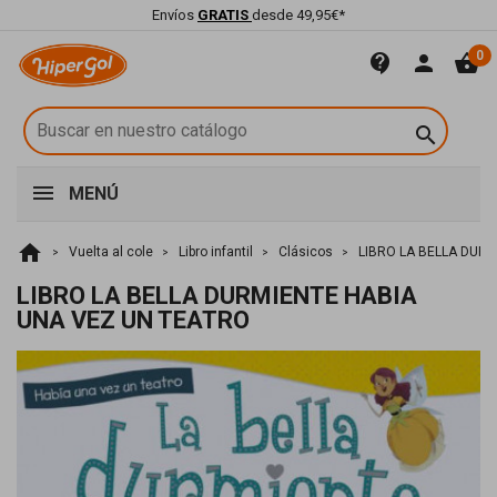
Envíos
GRATIS
desde 49,95€*
0
contact_support
person
shopping_basket

MENÚ
home
Vuelta al cole
Libro infantil
Clásicos
LIBRO LA BELLA DUR
LIBRO LA BELLA DURMIENTE HABIA
UNA VEZ UN TEATRO