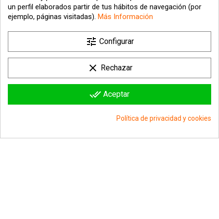
un perfil elaborados partir de tus hábitos de navegación (por
ejemplo, páginas visitadas).
Más Información
tune

Nuestra empresa
Configurar

Su cuenta
clear
Rechazar

Información sobre la tienda
done_all
Aceptar
© 2026 - hipergol.com - Todos los derechos reservados
Política de privacidad y cookies
group_work
Consentimiento de cookies