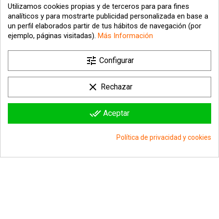
Utilizamos cookies propias y de terceros para para fines
analíticos y para mostrarte publicidad personalizada en base a
un perfil elaborados partir de tus hábitos de navegación (por
ejemplo, páginas visitadas).
Más Información
tune

Nuestra empresa
Configurar

Su cuenta
clear
Rechazar

Información sobre la tienda
done_all
Aceptar
© 2026 - hipergol.com - Todos los derechos reservados
Política de privacidad y cookies
group_work
Consentimiento de cookies