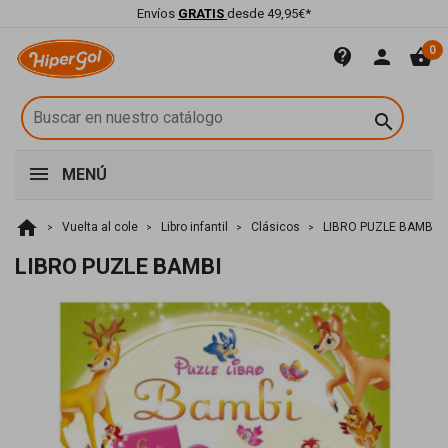
Envíos
GRATIS
desde 49,95€*
0
contact_support
person
shopping_basket

MENÚ
home
Vuelta al cole
Libro infantil
Clásicos
LIBRO PUZLE BAMBI
LIBRO PUZLE BAMBI